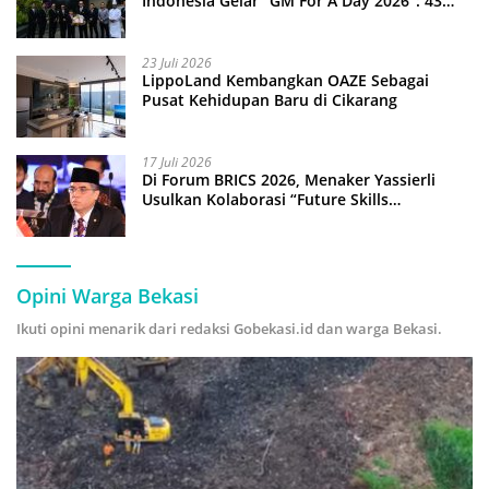
Indonesia Gelar “GM For A Day 2026”: 43
Anak Pimpin Operasional Hotel
23 Juli 2026
LippoLand Kembangkan OAZE Sebagai
Pusat Kehidupan Baru di Cikarang
17 Juli 2026
Di Forum BRICS 2026, Menaker Yassierli
Usulkan Kolaborasi “Future Skills
Forecasting” demi Hadapi Era Ekonomi
Hijau
Opini Warga Bekasi
Ikuti opini menarik dari redaksi Gobekasi.id dan warga Bekasi.