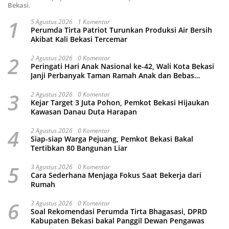
Bekasi.
1
5 Agustus 2026
1 Komentar
Perumda Tirta Patriot Turunkan Produksi Air Bersih
Akibat Kali Bekasi Tercemar
2
2 Agustus 2026
0 Komentar
Peringati Hari Anak Nasional ke-42, Wali Kota Bekasi
Janji Perbanyak Taman Ramah Anak dan Bebas
Perundungan
3
2 Agustus 2026
0 Komentar
Kejar Target 3 Juta Pohon, Pemkot Bekasi Hijaukan
Kawasan Danau Duta Harapan
4
2 Agustus 2026
0 Komentar
Siap-siap Warga Pejuang, Pemkot Bekasi Bakal
Tertibkan 80 Bangunan Liar
5
3 Agustus 2026
0 Komentar
Cara Sederhana Menjaga Fokus Saat Bekerja dari
Rumah
6
3 Agustus 2026
0 Komentar
Soal Rekomendasi Perumda Tirta Bhagasasi, DPRD
Kabupaten Bekasi bakal Panggil Dewan Pengawas