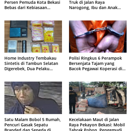
Persen Pemuda Kota Bekasi
Truk di Jalan Raya
Bebas dari Kebiasaan
Narogong, Ibu dan Anak
Merokok
Dievakuasi ke Rumah Sakit
Home Industry Tembakau
Polisi Ringkus 6 Perampok
Sintetis di Tambun Selatan
Bersenjata Tajam yang
Digerebek, Dua Pelaku
Bacok Pegawai Koperasi di
Diringkus Polisi
Cibitung
Satu Malam Bobol 5 Rumah,
Kecelakaan Maut di Jalan
Pencuri Gasak Sepatu
Raya Pekayon Bekasi: Mobil
Branded dan Sepeda di
Tabrak Pohon, Pengemudi