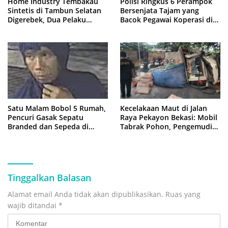
Home Industry Tembakau
Polisi Ringkus 6 Perampok
Sintetis di Tambun Selatan
Bersenjata Tajam yang
Digerebek, Dua Pelaku
Bacok Pegawai Koperasi di
Diringkus Polisi
Cibitung
Satu Malam Bobol 5 Rumah,
Kecelakaan Maut di Jalan
Pencuri Gasak Sepatu
Raya Pekayon Bekasi: Mobil
Branded dan Sepeda di
Tabrak Pohon, Pengemudi
Cluster Jatisampurna
Tewas Terjepit
Tinggalkan Balasan
Alamat email Anda tidak akan dipublikasikan.
Ruas yang
wajib ditandai
*