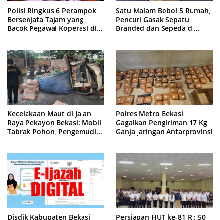
Polisi Ringkus 6 Perampok
Satu Malam Bobol 5 Rumah,
Bersenjata Tajam yang
Pencuri Gasak Sepatu
Bacok Pegawai Koperasi di
Branded dan Sepeda di
Cibitung
Cluster Jatisampurna
Kecelakaan Maut di Jalan
Polres Metro Bekasi
Raya Pekayon Bekasi: Mobil
Gagalkan Pengiriman 17 Kg
Tabrak Pohon, Pengemudi
Ganja Jaringan Antarprovinsi
Tewas Terjepit
Disdik Kabupaten Bekasi
Persiapan HUT ke-81 RI: 50