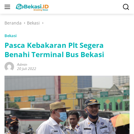
Langsung
ke
konten
Beranda
Bekasi
Bekasi
Pasca Kebakaran Plt Segera
Benahi Terminal Bus Bekasi
Admin
20 Juli 2022