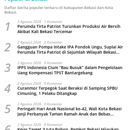
Daftar berita populer terbaru di Kabupaten Bekasi dan Kota
Bekasi.
1
5 Agustus 2026
1 Komentar
Perumda Tirta Patriot Turunkan Produksi Air Bersih
Akibat Kali Bekasi Tercemar
2
2 Agustus 2026
0 Komentar
Gangguan Pompa Intake IPA Pondok Ungu, Suplai Air
Perumda Tirta Patriot di Sejumlah Wilayah Bekasi
Terganggu
3
2 Agustus 2026
0 Komentar
IPPS Indonesia Cium “Bau Busuk” dalam Pengelolaan
Uang Kompensasi TPST Bantargebang
4
2 Agustus 2026
0 Komentar
Curanmor Terpegok Saat Beraksi di Samping SPBU
Cimuning, 1 Pelaku Ditangkap
5
2 Agustus 2026
0 Komentar
Peringati Hari Anak Nasional ke-42, Wali Kota Bekasi
Janji Perbanyak Taman Ramah Anak dan Bebas
Perundungan
6
2 Agustus 2026
0 Komentar
Kejar Target 3 Juta Pohon, Pemkot Bekasi Hijaukan