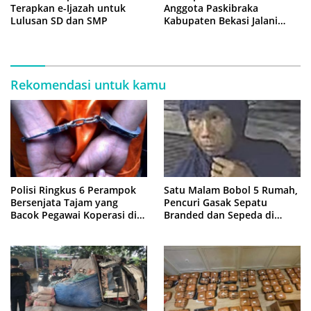
Terapkan e-Ijazah untuk
Anggota Paskibraka
Lulusan SD dan SMP
Kabupaten Bekasi Jalani
Latihan Intensif di Cikarang
Rekomendasi untuk kamu
Polisi Ringkus 6 Perampok
Satu Malam Bobol 5 Rumah,
Bersenjata Tajam yang
Pencuri Gasak Sepatu
Bacok Pegawai Koperasi di
Branded dan Sepeda di
Cibitung
Cluster Jatisampurna