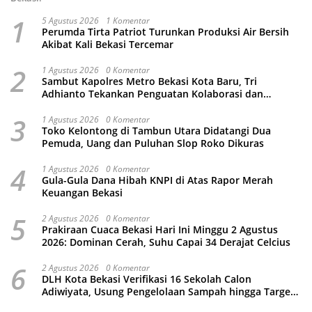
1
5 Agustus 2026
1 Komentar
Perumda Tirta Patriot Turunkan Produksi Air Bersih
Akibat Kali Bekasi Tercemar
2
1 Agustus 2026
0 Komentar
Sambut Kapolres Metro Bekasi Kota Baru, Tri
Adhianto Tekankan Penguatan Kolaborasi dan
Kamtibmas
3
1 Agustus 2026
0 Komentar
Toko Kelontong di Tambun Utara Didatangi Dua
Pemuda, Uang dan Puluhan Slop Roko Dikuras
4
1 Agustus 2026
0 Komentar
Gula-Gula Dana Hibah KNPI di Atas Rapor Merah
Keuangan Bekasi
5
2 Agustus 2026
0 Komentar
Prakiraan Cuaca Bekasi Hari Ini Minggu 2 Agustus
2026: Dominan Cerah, Suhu Capai 34 Derajat Celcius
6
2 Agustus 2026
0 Komentar
DLH Kota Bekasi Verifikasi 16 Sekolah Calon
Adiwiyata, Usung Pengelolaan Sampah hingga Target
3 Juta Pohon