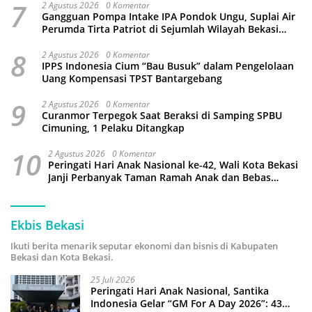
7
2 Agustus 2026
0 Komentar
Gangguan Pompa Intake IPA Pondok Ungu, Suplai Air
Perumda Tirta Patriot di Sejumlah Wilayah Bekasi
Terganggu
8
2 Agustus 2026
0 Komentar
IPPS Indonesia Cium “Bau Busuk” dalam Pengelolaan
Uang Kompensasi TPST Bantargebang
9
2 Agustus 2026
0 Komentar
Curanmor Terpegok Saat Beraksi di Samping SPBU
Cimuning, 1 Pelaku Ditangkap
10
2 Agustus 2026
0 Komentar
Peringati Hari Anak Nasional ke-42, Wali Kota Bekasi
Janji Perbanyak Taman Ramah Anak dan Bebas
Perundungan
Ekbis Bekasi
Ikuti berita menarik seputar ekonomi dan bisnis di Kabupaten
Bekasi dan Kota Bekasi.
25 Juli 2026
Peringati Hari Anak Nasional, Santika
Indonesia Gelar “GM For A Day 2026”: 43