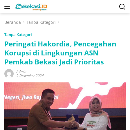
Langsung
ke
konten
Beranda
Tanpa Kategori
Tanpa Kategori
Peringati Hakordia, Pencegahan
Korupsi di Lingkungan ASN
Pemkab Bekasi Jadi Prioritas
Admin
9 Desember 2024