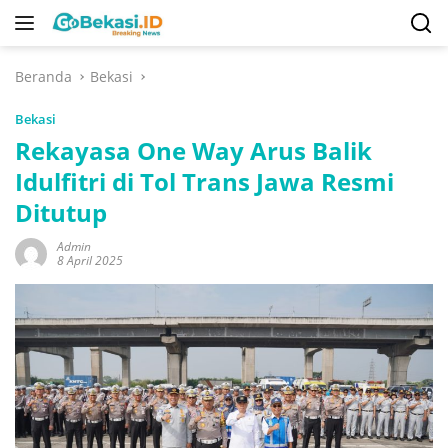
Langsung
ke
konten
Beranda
Bekasi
Bekasi
Rekayasa One Way Arus Balik
Idulfitri di Tol Trans Jawa Resmi
Ditutup
Admin
8 April 2025