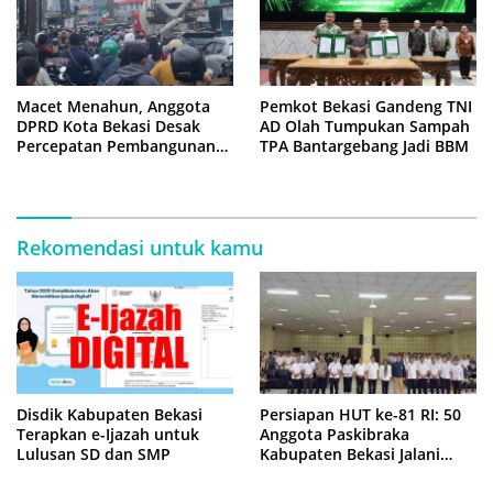
Macet Menahun, Anggota
Pemkot Bekasi Gandeng TNI
DPRD Kota Bekasi Desak
AD Olah Tumpukan Sampah
Percepatan Pembangunan
TPA Bantargebang Jadi BBM
Jembatan KCM Wisma Asri
Rekomendasi untuk kamu
Disdik Kabupaten Bekasi
Persiapan HUT ke-81 RI: 50
Terapkan e-Ijazah untuk
Anggota Paskibraka
Lulusan SD dan SMP
Kabupaten Bekasi Jalani
Latihan Intensif di Cikarang