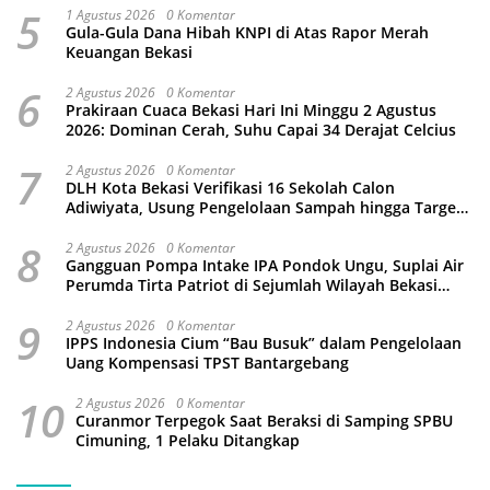
5
1 Agustus 2026
0 Komentar
Gula-Gula Dana Hibah KNPI di Atas Rapor Merah
Keuangan Bekasi
6
2 Agustus 2026
0 Komentar
Prakiraan Cuaca Bekasi Hari Ini Minggu 2 Agustus
2026: Dominan Cerah, Suhu Capai 34 Derajat Celcius
7
2 Agustus 2026
0 Komentar
DLH Kota Bekasi Verifikasi 16 Sekolah Calon
Adiwiyata, Usung Pengelolaan Sampah hingga Target
3 Juta Pohon
8
2 Agustus 2026
0 Komentar
Gangguan Pompa Intake IPA Pondok Ungu, Suplai Air
Perumda Tirta Patriot di Sejumlah Wilayah Bekasi
Terganggu
9
2 Agustus 2026
0 Komentar
IPPS Indonesia Cium “Bau Busuk” dalam Pengelolaan
Uang Kompensasi TPST Bantargebang
10
2 Agustus 2026
0 Komentar
Curanmor Terpegok Saat Beraksi di Samping SPBU
Cimuning, 1 Pelaku Ditangkap