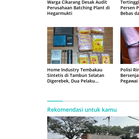
Warga Cikarang Desak Audit
Tertinggi
Perusahaan Batching Plant di
Persen 
Hegarmukti
Bebas d
Home Industry Tembakau
Polisi R
Sintetis di Tambun Selatan
Bersenja
Digerebek, Dua Pelaku
Pegawai 
Diringkus Polisi
Rekomendasi untuk kamu