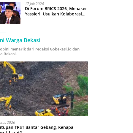
17 Juli 2026
Di Forum BRICS 2026, Menaker
Yassierli Usulkan Kolaborasi
“Future Skills Forecasting”
demi Hadapi Era Ekonomi
Hijau
ni Warga Bekasi
i opini menarik dari redaksi Gobekasi.id dan
a Bekasi.
stus 2026
utupan TPST Bantar Gebang, Kenapa
arut-Larut?