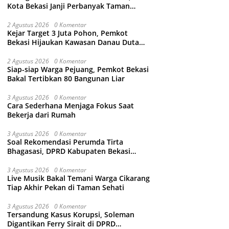
Kota Bekasi Janji Perbanyak Taman
Ramah Anak dan Bebas Perundungan
2 Agustus 2026
0 Komentar
Kejar Target 3 Juta Pohon, Pemkot
Bekasi Hijaukan Kawasan Danau Duta
Harapan
2 Agustus 2026
0 Komentar
Siap-siap Warga Pejuang, Pemkot Bekasi
Bakal Tertibkan 80 Bangunan Liar
3 Agustus 2026
0 Komentar
Cara Sederhana Menjaga Fokus Saat
Bekerja dari Rumah
3 Agustus 2026
0 Komentar
Soal Rekomendasi Perumda Tirta
Bhagasasi, DPRD Kabupaten Bekasi
bakal Panggil Dewan Pengawas
3 Agustus 2026
0 Komentar
Live Musik Bakal Temani Warga Cikarang
Tiap Akhir Pekan di Taman Sehati
3 Agustus 2026
0 Komentar
Tersandung Kasus Korupsi, Soleman
Digantikan Ferry Sirait di DPRD