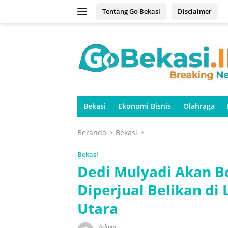
Langsung
Tentang Go Bekasi
Disclaimer
ke
konten
Bekasi
Ekonomi Bisnis
Olahraga
Beranda
Bekasi
Bekasi
Dedi Mulyadi Akan B
Diperjual Belikan d
Utara
Admin