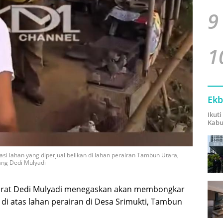
9
1
Ekb
Ikut
Kabu
i lahan yang diperjual belikan di lahan perairan Tambun Utara,
ang Dedi Mulyadi
rat Dedi Mulyadi menegaskan akan membongkar
i atas lahan perairan di Desa Srimukti, Tambun