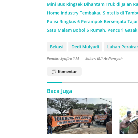
Mini Bus Ringsek Dihantam Truk di Jalan R
Home Industry Tembakau Sintetis di Tambun
Polisi Ringkus 6 Perampok Bersenjata Taja
Satu Malam Bobol 5 Rumah, Pencuri Gasak 
Bekasi
Dedi Mulyadi
Lahan Peraira
Penulis: Syafira Y.M
Editor: M.Y Ardiansyah
Komentar
Baca Juga