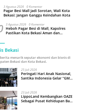
Kabupaten Bekasi
3 Agustus 2026
0 Komentar
Pagar Besi Mall Jadi Sorotan, Wali Kota
Bekasi: Jangan Ganggu Keindahan Kota
0
3 Agustus 2026
0 Komentar
Heboh Pagar Besi di Mall, Kapolres
Pastikan Kota Bekasi Aman dan
Kondusif
is Bekasi
i berita menarik seputar ekonomi dan bisnis di
paten Bekasi dan Kota Bekasi.
25 Juli 2026
Peringati Hari Anak Nasional,
Santika Indonesia Gelar “GM
For A Day 2026”: 43 Anak
Pimpin Operasional Hotel
23 Juli 2026
LippoLand Kembangkan OAZE
Sebagai Pusat Kehidupan Baru
di Cikarang