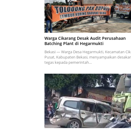
Warga Cikarang Desak Audit Perusahaan
Batching Plant di Hegarmukti
Bekasi — Warga Desa Hegarmukti, Kecamatan Ci
Pusat, Kabupaten Bekasi, menyampaikan desaka
tegas kepada pemerintah…