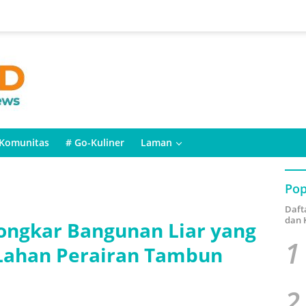
Komunitas
# Go-Kuliner
Laman
Pop
Daft
dan 
ongkar Bangunan Liar yang
1
i Lahan Perairan Tambun
2