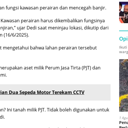
an fungsi kawasan perairan dan mencegah banjir.
. Kawasan perairan harus dikembalikan fungsinya
njiran,” ujar Dedi saat meninjau lokasi, dikutip dari
n (16/6/2025).
Opi
at mengetahui bahwa lahan perairan tersebut
Ikut
warg
rupakan aset milik Perum Jasa Tirta (PJT) dan
smi.
rian Dua Sepeda Motor Terekam CCTV
an? Ini tanah milik PJT. Tidak boleh digunakan untuk
di.
1 Agu
Pen
Berl