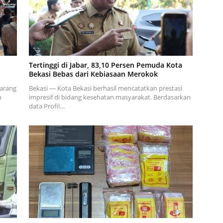
Tertinggi di Jabar, 83,10 Persen Pemuda Kota
Bekasi Bebas dari Kebiasaan Merokok
karang
Bekasi — Kota Bekasi berhasil mencatatkan prestasi
n
impresif di bidang kesehatan masyarakat. Berdasarkan
data Profil…