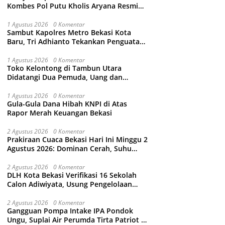
Kombes Pol Putu Kholis Aryana Resmi
Gantikan Kombes Pol Kusumo Wahyu
Bintoro
1 Agustus 2026
0 Komentar
Sambut Kapolres Metro Bekasi Kota
Baru, Tri Adhianto Tekankan Penguatan
Kolaborasi dan Kamtibmas
1 Agustus 2026
0 Komentar
Toko Kelontong di Tambun Utara
Didatangi Dua Pemuda, Uang dan
Puluhan Slop Roko Dikuras
1 Agustus 2026
0 Komentar
Gula-Gula Dana Hibah KNPI di Atas
Rapor Merah Keuangan Bekasi
2 Agustus 2026
0 Komentar
Prakiraan Cuaca Bekasi Hari Ini Minggu 2
Agustus 2026: Dominan Cerah, Suhu
Capai 34 Derajat Celcius
2 Agustus 2026
0 Komentar
DLH Kota Bekasi Verifikasi 16 Sekolah
Calon Adiwiyata, Usung Pengelolaan
Sampah hingga Target 3 Juta Pohon
2 Agustus 2026
0 Komentar
Gangguan Pompa Intake IPA Pondok
Ungu, Suplai Air Perumda Tirta Patriot di