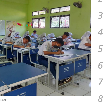
3
4
5
6
7
8
ekasi