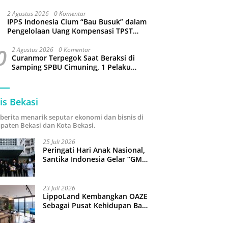
Sejumlah Wilayah Bekasi Terganggu
2 Agustus 2026
0 Komentar
IPPS Indonesia Cium “Bau Busuk” dalam
Pengelolaan Uang Kompensasi TPST
Bantargebang
0
2 Agustus 2026
0 Komentar
Curanmor Terpegok Saat Beraksi di
Samping SPBU Cimuning, 1 Pelaku
Ditangkap
is Bekasi
i berita menarik seputar ekonomi dan bisnis di
paten Bekasi dan Kota Bekasi.
25 Juli 2026
Peringati Hari Anak Nasional,
Santika Indonesia Gelar “GM
For A Day 2026”: 43 Anak
Pimpin Operasional Hotel
23 Juli 2026
LippoLand Kembangkan OAZE
Sebagai Pusat Kehidupan Baru
di Cikarang