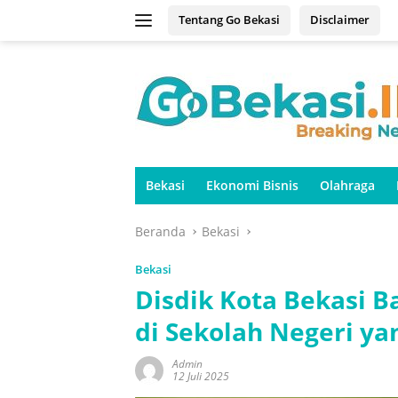
Langsung
Tentang Go Bekasi
Disclaimer
ke
konten
Bekasi
Ekonomi Bisnis
Olahraga
Beranda
Bekasi
Bekasi
Disdik Kota Bekasi 
di Sekolah Negeri ya
Admin
12 Juli 2025