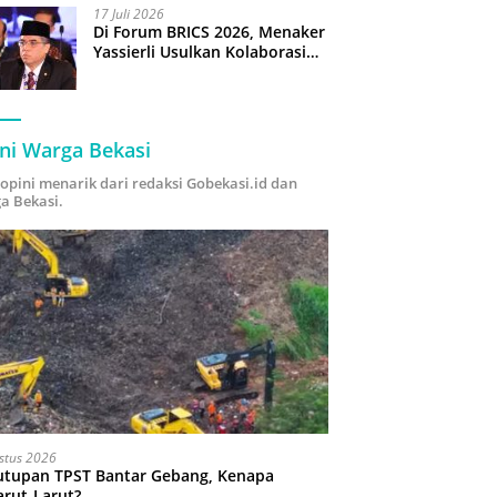
17 Juli 2026
Di Forum BRICS 2026, Menaker
Yassierli Usulkan Kolaborasi
“Future Skills Forecasting”
demi Hadapi Era Ekonomi
Hijau
ni Warga Bekasi
i opini menarik dari redaksi Gobekasi.id dan
a Bekasi.
stus 2026
utupan TPST Bantar Gebang, Kenapa
arut-Larut?