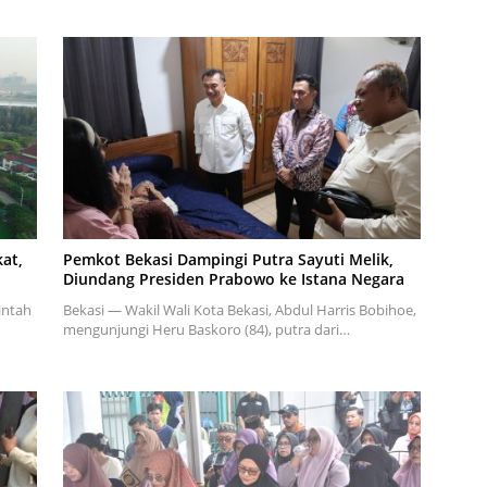
at,
Pemkot Bekasi Dampingi Putra Sayuti Melik,
Diundang Presiden Prabowo ke Istana Negara
intah
Bekasi — Wakil Wali Kota Bekasi, Abdul Harris Bobihoe,
mengunjungi Heru Baskoro (84), putra dari…