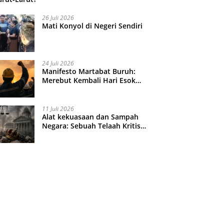
26 Juli 2026
Mati Konyol di Negeri Sendiri
24 Juli 2026
Manifesto Martabat Buruh:
Merebut Kembali Hari Esok
yang Dijual Murah
11 Juli 2026
Alat kekuasaan dan Sampah
Negara: Sebuah Telaah Kritis
atas Turbulensi Penegakkan
Hukum?