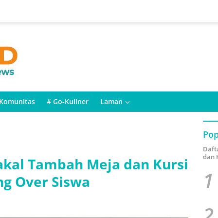
Komunitas
# Go-Kuliner
Laman
Pop
Daft
dan 
Bakal Tambah Meja dan Kursi
1
ng Over Siswa
2