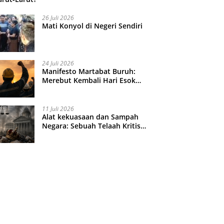
26 Juli 2026
Mati Konyol di Negeri Sendiri
24 Juli 2026
Manifesto Martabat Buruh:
Merebut Kembali Hari Esok
yang Dijual Murah
11 Juli 2026
Alat kekuasaan dan Sampah
Negara: Sebuah Telaah Kritis
atas Turbulensi Penegakkan
Hukum?