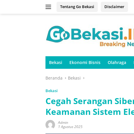
Langsung
Tentang Go Bekasi
Disclaimer
ke
konten
Bekasi
Ekonomi Bisnis
Olahraga
Beranda
Bekasi
Bekasi
Cegah Serangan Sibe
Keamanan Sistem Ele
Admin
1 Agustus 2025