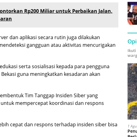
ontorkan Rp200 Miliar untuk Perbaikan Jalan,
baran
ver dan aplikasi secara rutin juga dilakukan
Opi
endeteksi gangguan atau aktivitas mencurigakan
Ikut
warg
edukasi serta sosialisasi kepada para pengguna
t Bekasi guna meningkatkan kesadaran akan
membentuk Tim Tanggap Insiden Siber yang
h untuk mempercepat koordinasi dan respons
lebih cepat dan respons terhadap insiden siber bisa
1 Agu
Pen
Berl