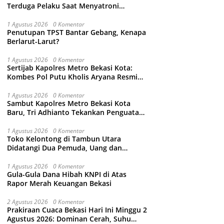
Terduga Pelaku Saat Menyatroni
Rumahnya di Medan Satria, RT nya
Malah Ikut-Ikutan!
1 Agustus 2026
0 Komentar
Penutupan TPST Bantar Gebang, Kenapa
Berlarut-Larut?
1 Agustus 2026
0 Komentar
Sertijab Kapolres Metro Bekasi Kota:
Kombes Pol Putu Kholis Aryana Resmi
Gantikan Kombes Pol Kusumo Wahyu
Bintoro
1 Agustus 2026
0 Komentar
Sambut Kapolres Metro Bekasi Kota
Baru, Tri Adhianto Tekankan Penguatan
Kolaborasi dan Kamtibmas
1 Agustus 2026
0 Komentar
Toko Kelontong di Tambun Utara
Didatangi Dua Pemuda, Uang dan
Puluhan Slop Roko Dikuras
1 Agustus 2026
0 Komentar
Gula-Gula Dana Hibah KNPI di Atas
Rapor Merah Keuangan Bekasi
2 Agustus 2026
0 Komentar
Prakiraan Cuaca Bekasi Hari Ini Minggu 2
Agustus 2026: Dominan Cerah, Suhu