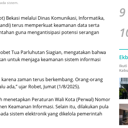
pada sistem.
9
) Bekasi melalui Dinas Komunikasi, Informatika,
standi) terus memperkuat keamanan data serta
1
intahan guna mengantisipasi potensi serangan
 Robet Tua Parluhutan Siagian, mengatakan bahwa
Ekb
kukan untuk menjaga keamanan sistem informasi
Ikut
Kabu
n, karena zaman terus berkembang. Orang-orang
u ada,” ujar Robet, Jumat (1/8/2025).
ah menetapkan Peraturan Wali Kota (Perwal) Nomor
n Keamanan Informasi. Selain itu, dilakukan pula
ada sistem elektronik yang dikelola pemerintah