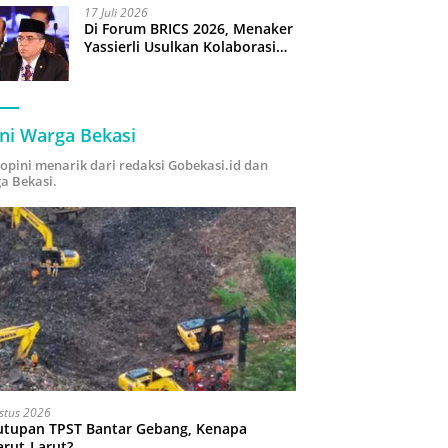
17 Juli 2026
Di Forum BRICS 2026, Menaker
Yassierli Usulkan Kolaborasi
“Future Skills Forecasting”
demi Hadapi Era Ekonomi
Hijau
ni Warga Bekasi
i opini menarik dari redaksi Gobekasi.id dan
a Bekasi.
stus 2026
utupan TPST Bantar Gebang, Kenapa
arut-Larut?