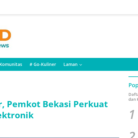
Komunitas
# Go-Kuliner
Laman
Pop
Daft
dan 
r, Pemkot Bekasi Perkuat
1
ktronik
2