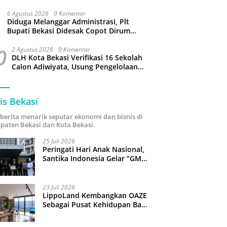
Capai 34 Derajat Celcius
6 Agustus 2026
0 Komentar
Diduga Melanggar Administrasi, Plt
Bupati Bekasi Didesak Copot Dirum
PDAM Tirta Bhagasasi
0
2 Agustus 2026
0 Komentar
DLH Kota Bekasi Verifikasi 16 Sekolah
Calon Adiwiyata, Usung Pengelolaan
Sampah hingga Target 3 Juta Pohon
is Bekasi
i berita menarik seputar ekonomi dan bisnis di
paten Bekasi dan Kota Bekasi.
25 Juli 2026
Peringati Hari Anak Nasional,
Santika Indonesia Gelar “GM
For A Day 2026”: 43 Anak
Pimpin Operasional Hotel
23 Juli 2026
LippoLand Kembangkan OAZE
Sebagai Pusat Kehidupan Baru
di Cikarang