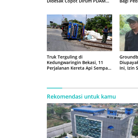
Didesak Copot Dirum PDAM
Bagi Ped
Tirta Bhagasasi
Truk Terguling di
Groundb
Kedungwaringin Bekasi, 11
Diupaya
Perjalanan Kereta Api Sempat
Ini, Izin
Tertahan
Rekomendasi untuk kamu