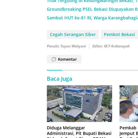
Truk Terguling di Kedungwaringin Bekasi, 
Groundbreaking PSEL Bekasi Diupayakan Ra
Sambut HUT ke-81 RI, Warga Karangbahagi
Cegah Serangan Siber
Pemkot Bekasi
Penulis: Yuyun Wahyuni
Editor: M.Y Ardiansyah
Komentar
Baca Juga
Diduga Melanggar
Pemkab 
Administrasi, Plt Bupati Bekasi
Jemput B