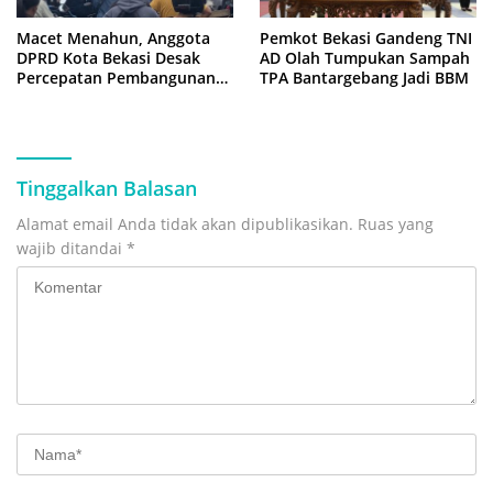
Macet Menahun, Anggota
Pemkot Bekasi Gandeng TNI
DPRD Kota Bekasi Desak
AD Olah Tumpukan Sampah
Percepatan Pembangunan
TPA Bantargebang Jadi BBM
Jembatan KCM Wisma Asri
Tinggalkan Balasan
Alamat email Anda tidak akan dipublikasikan.
Ruas yang
wajib ditandai
*