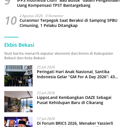
9
IPPS Indonesia Cium “Bau Busuk” dalam Pengelolaan
Uang Kompensasi TPST Bantargebang
10
2 Agustus 2026
0 Komentar
Curanmor Terpegok Saat Beraksi di Samping SPBU
Cimuning, 1 Pelaku Ditangkap
Ekbis Bekasi
Ikuti berita menarik seputar ekonomi dan bisnis di Kabupaten
Bekasi dan Kota Bekasi.
25 Juli 2026
Peringati Hari Anak Nasional, Santika
Indonesia Gelar “GM For A Day 2026”: 43
Anak Pimpin Operasional Hotel
23 Juli 2026
LippoLand Kembangkan OAZE Sebagai
Pusat Kehidupan Baru di Cikarang
17 Juli 2026
Di Forum BRICS 2026, Menaker Yassierli