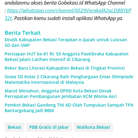
andalanmu akses berita Gobekasi.id WhatsApp Channel
:
https://whatsapp.com/channel/0029VarakafA2pLDBBYbP
32t
. Pastikan kamu sudah install aplikasi WhatsApp ya.
Berita Terkait
Disdik Kabupaten Bekasi Terapkan e-Ijazah untuk Lulusan
SD dan SMP
Persiapan HUT ke-81 RI: 50 Anggota Paskibraka Kabupaten
Bekasi Jalani Latihan Intensif di Cikarang
Rekor Baru Literasi Kabupaten Bekasi di Tingkat Provinsi
Siswa SD Kelas 2 Cikarang Raih Penghargaan Emas Olimpiade
Matematika Internasional di Malaysia
Macet Menahun, Anggota DPRD Kota Bekasi Desak
Percepatan Pembangunan Jembatan KCM Wisma Asri
Pemkot Bekasi Gandeng TNI AD Olah Tumpukan Sampah TPA
Bantargebang Jadi BBM
Bekasi
PBB Gratis di Jabar
Walikota Bekasi