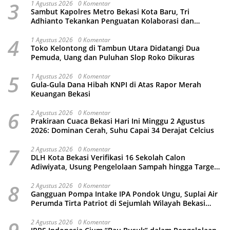
3
1 Agustus 2026
0 Komentar
Sambut Kapolres Metro Bekasi Kota Baru, Tri
Adhianto Tekankan Penguatan Kolaborasi dan
Kamtibmas
4
1 Agustus 2026
0 Komentar
Toko Kelontong di Tambun Utara Didatangi Dua
Pemuda, Uang dan Puluhan Slop Roko Dikuras
5
1 Agustus 2026
0 Komentar
Gula-Gula Dana Hibah KNPI di Atas Rapor Merah
Keuangan Bekasi
6
2 Agustus 2026
0 Komentar
Prakiraan Cuaca Bekasi Hari Ini Minggu 2 Agustus
2026: Dominan Cerah, Suhu Capai 34 Derajat Celcius
7
2 Agustus 2026
0 Komentar
DLH Kota Bekasi Verifikasi 16 Sekolah Calon
Adiwiyata, Usung Pengelolaan Sampah hingga Target
3 Juta Pohon
8
2 Agustus 2026
0 Komentar
Gangguan Pompa Intake IPA Pondok Ungu, Suplai Air
Perumda Tirta Patriot di Sejumlah Wilayah Bekasi
Terganggu
2 Agustus 2026
0 Komentar