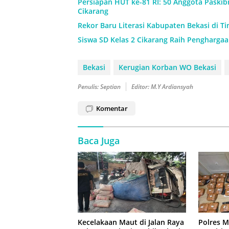
Persiapan HUT ke-81 RI: 50 Anggota Paskibr
Cikarang
Rekor Baru Literasi Kabupaten Bekasi di Ti
Siswa SD Kelas 2 Cikarang Raih Pengharga
Bekasi
Kerugian Korban WO Bekasi
Penulis: Septian
Editor: M.Y Ardiansyah
Komentar
Baca Juga
Kecelakaan Maut di Jalan Raya
Polres M