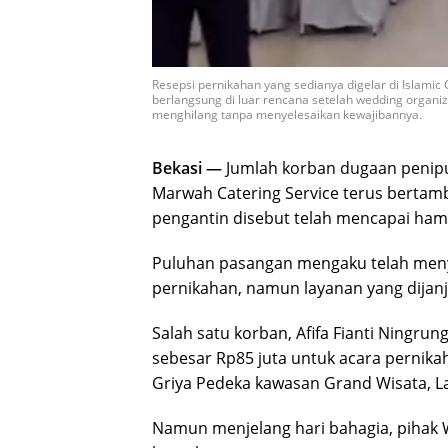
Resepsi pernikahan yang sedianya digelar di Islamic
berlangsung di luar rencana setelah wedding organ
menghilang tanpa menyelesaikan kewajibannya.
Bekasi —
Jumlah korban dugaan penipu
Marwah Catering Service terus bertamba
pengantin disebut telah mencapai hamp
Puluhan pasangan mengaku telah meny
pernikahan, namun layanan yang dijanji
Salah satu korban, Afifa Fianti Ningru
sebesar Rp85 juta untuk acara pernikah
Griya Pedeka kawasan Grand Wisata, L
Namun menjelang hari bahagia, pihak W