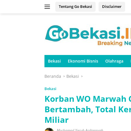
Langsung
Tentang Go Bekasi
Disclaimer
ke
konten
Bekasi
Ekonomi Bisnis
Olahraga
Beranda
Bekasi
Bekasi
Korban WO Marwah Ca
Bertambah, Total Ke
Miliar
Mochamad Yacub Ardiansyah