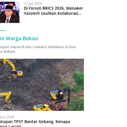
17 Juli 2026
Di Forum BRICS 2026, Menaker
Yassierli Usulkan Kolaborasi
“Future Skills Forecasting”
demi Hadapi Era Ekonomi
Hijau
ni Warga Bekasi
i opini menarik dari redaksi Gobekasi.id dan
a Bekasi.
stus 2026
utupan TPST Bantar Gebang, Kenapa
arut-Larut?