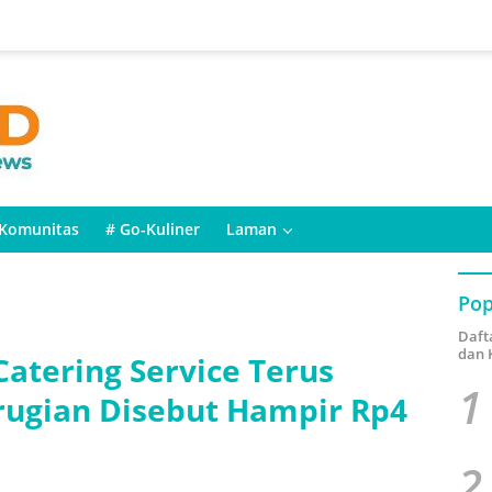
Komunitas
# Go-Kuliner
Laman
Pop
Daft
dan 
tering Service Terus
1
rugian Disebut Hampir Rp4
2