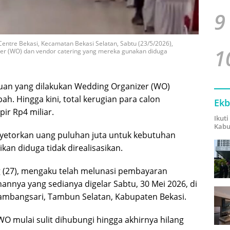
9
 Centre Bekasi, Kecamatan Bekasi Selatan, Sabtu (23/5/2026),
1
izer (WO) dan vendor catering yang mereka gunakan diduga
an yang dilakukan Wedding Organizer (WO)
h. Hingga kini, total kerugian para calon
Ekb
ir Rp4 miliar.
Ikut
Kabu
etorkan uang puluhan juta untuk kebutuhan
kan diduga tidak direalisasikan.
ng (27), mengaku telah melunasi pembayaran
annya yang sedianya digelar Sabtu, 30 Mei 2026, di
ambangsari, Tambun Selatan, Kabupaten Bekasi.
O mulai sulit dihubungi hingga akhirnya hilang