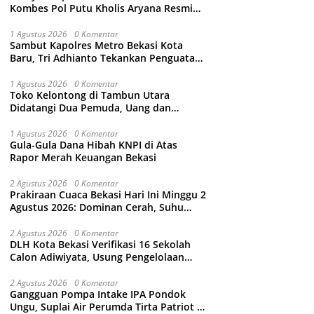
Kombes Pol Putu Kholis Aryana Resmi
Gantikan Kombes Pol Kusumo Wahyu
Bintoro
1 Agustus 2026
0 Komentar
Sambut Kapolres Metro Bekasi Kota
Baru, Tri Adhianto Tekankan Penguatan
Kolaborasi dan Kamtibmas
1 Agustus 2026
0 Komentar
Toko Kelontong di Tambun Utara
Didatangi Dua Pemuda, Uang dan
Puluhan Slop Roko Dikuras
1 Agustus 2026
0 Komentar
Gula-Gula Dana Hibah KNPI di Atas
Rapor Merah Keuangan Bekasi
2 Agustus 2026
0 Komentar
Prakiraan Cuaca Bekasi Hari Ini Minggu 2
Agustus 2026: Dominan Cerah, Suhu
Capai 34 Derajat Celcius
2 Agustus 2026
0 Komentar
DLH Kota Bekasi Verifikasi 16 Sekolah
Calon Adiwiyata, Usung Pengelolaan
Sampah hingga Target 3 Juta Pohon
2 Agustus 2026
0 Komentar
Gangguan Pompa Intake IPA Pondok
Ungu, Suplai Air Perumda Tirta Patriot di