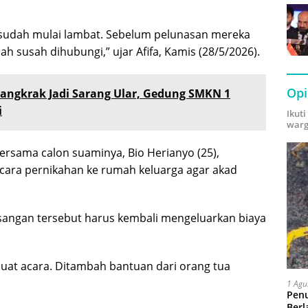
 sudah mulai lambat. Sebelum pelunasan mereka
lah susah dihubungi,” ujar Afifa, Kamis (28/5/2026).
Opi
angkrak Jadi Sarang Ular, Gedung SMKN 1
i
Ikut
warg
ersama calon suaminya, Bio Herianyo (25),
ra pernikahan ke rumah keluarga agar akad
ngan tersebut harus kembali mengeluarkan biaya
uat acara. Ditambah bantuan dari orang tua
1 Agu
Pen
Berl