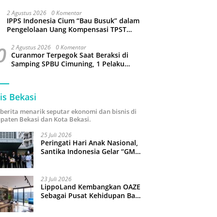
Sejumlah Wilayah Bekasi Terganggu
2 Agustus 2026
0 Komentar
IPPS Indonesia Cium “Bau Busuk” dalam
Pengelolaan Uang Kompensasi TPST
Bantargebang
0
2 Agustus 2026
0 Komentar
Curanmor Terpegok Saat Beraksi di
Samping SPBU Cimuning, 1 Pelaku
Ditangkap
is Bekasi
i berita menarik seputar ekonomi dan bisnis di
paten Bekasi dan Kota Bekasi.
25 Juli 2026
Peringati Hari Anak Nasional,
Santika Indonesia Gelar “GM
For A Day 2026”: 43 Anak
Pimpin Operasional Hotel
23 Juli 2026
LippoLand Kembangkan OAZE
Sebagai Pusat Kehidupan Baru
di Cikarang