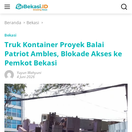
Langsung
ke
konten
Beranda
Bekasi
Bekasi
Truk Kontainer Proyek Balai
Patriot Ambles, Blokade Akses ke
Pemkot Bekasi
Yuyun Wahyuni
4 Juni 2026