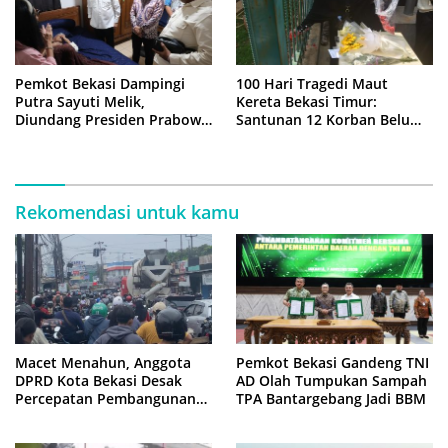
Pemkot Bekasi Dampingi
100 Hari Tragedi Maut
Putra Sayuti Melik,
Kereta Bekasi Timur:
Diundang Presiden Prabowo
Santunan 12 Korban Belum
ke Istana Negara
Cair, Keluarga Tagih
Kepastian
Rekomendasi untuk kamu
Macet Menahun, Anggota
Pemkot Bekasi Gandeng TNI
DPRD Kota Bekasi Desak
AD Olah Tumpukan Sampah
Percepatan Pembangunan
TPA Bantargebang Jadi BBM
Jembatan KCM Wisma Asri