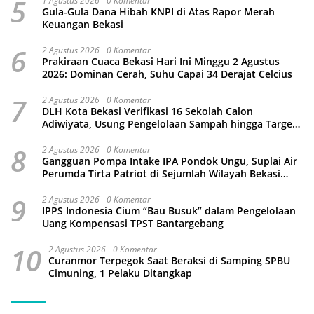
5
1 Agustus 2026
0 Komentar
Gula-Gula Dana Hibah KNPI di Atas Rapor Merah
Keuangan Bekasi
6
2 Agustus 2026
0 Komentar
Prakiraan Cuaca Bekasi Hari Ini Minggu 2 Agustus
2026: Dominan Cerah, Suhu Capai 34 Derajat Celcius
7
2 Agustus 2026
0 Komentar
DLH Kota Bekasi Verifikasi 16 Sekolah Calon
Adiwiyata, Usung Pengelolaan Sampah hingga Target
3 Juta Pohon
8
2 Agustus 2026
0 Komentar
Gangguan Pompa Intake IPA Pondok Ungu, Suplai Air
Perumda Tirta Patriot di Sejumlah Wilayah Bekasi
Terganggu
9
2 Agustus 2026
0 Komentar
IPPS Indonesia Cium “Bau Busuk” dalam Pengelolaan
Uang Kompensasi TPST Bantargebang
10
2 Agustus 2026
0 Komentar
Curanmor Terpegok Saat Beraksi di Samping SPBU
Cimuning, 1 Pelaku Ditangkap