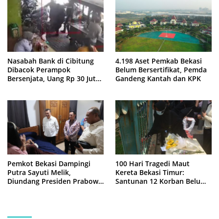
Nasabah Bank di Cibitung
4.198 Aset Pemkab Bekasi
Dibacok Perampok
Belum Bersertifikat, Pemda
Bersenjata, Uang Rp 30 Juta
Gandeng Kantah dan KPK
Raib
Pemkot Bekasi Dampingi
100 Hari Tragedi Maut
Putra Sayuti Melik,
Kereta Bekasi Timur:
Diundang Presiden Prabowo
Santunan 12 Korban Belum
ke Istana Negara
Cair, Keluarga Tagih
Kepastian