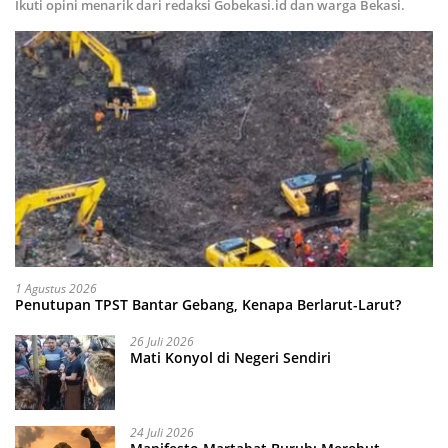
Ikuti opini menarik dari redaksi Gobekasi.id dan warga Bekasi.
1 Agustus 2026
Penutupan TPST Bantar Gebang, Kenapa Berlarut-Larut?
26 Juli 2026
Mati Konyol di Negeri Sendiri
24 Juli 2026