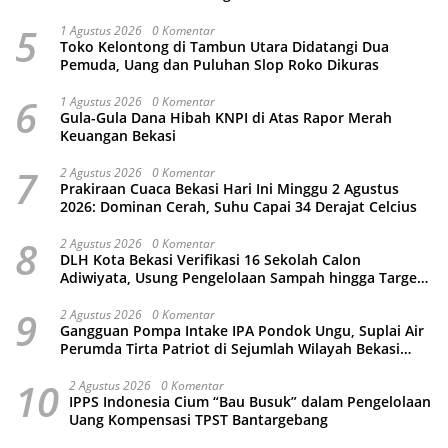
Kamtibmas
5
1 Agustus 2026
0 Komentar
Toko Kelontong di Tambun Utara Didatangi Dua
Pemuda, Uang dan Puluhan Slop Roko Dikuras
6
1 Agustus 2026
0 Komentar
Gula-Gula Dana Hibah KNPI di Atas Rapor Merah
Keuangan Bekasi
7
2 Agustus 2026
0 Komentar
Prakiraan Cuaca Bekasi Hari Ini Minggu 2 Agustus
2026: Dominan Cerah, Suhu Capai 34 Derajat Celcius
8
2 Agustus 2026
0 Komentar
DLH Kota Bekasi Verifikasi 16 Sekolah Calon
Adiwiyata, Usung Pengelolaan Sampah hingga Target
3 Juta Pohon
9
2 Agustus 2026
0 Komentar
Gangguan Pompa Intake IPA Pondok Ungu, Suplai Air
Perumda Tirta Patriot di Sejumlah Wilayah Bekasi
Terganggu
10
2 Agustus 2026
0 Komentar
IPPS Indonesia Cium “Bau Busuk” dalam Pengelolaan
Uang Kompensasi TPST Bantargebang