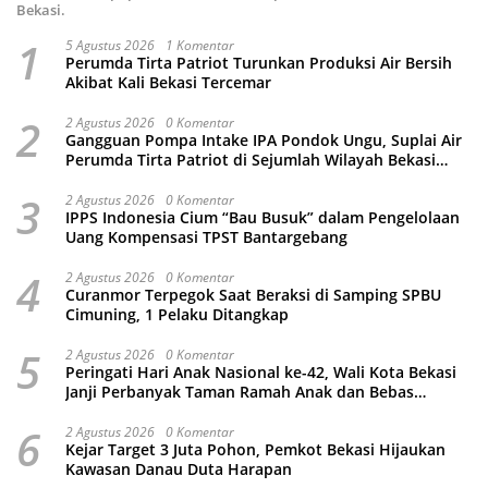
Bekasi.
1
5 Agustus 2026
1 Komentar
Perumda Tirta Patriot Turunkan Produksi Air Bersih
Akibat Kali Bekasi Tercemar
2
2 Agustus 2026
0 Komentar
Gangguan Pompa Intake IPA Pondok Ungu, Suplai Air
Perumda Tirta Patriot di Sejumlah Wilayah Bekasi
Terganggu
3
2 Agustus 2026
0 Komentar
IPPS Indonesia Cium “Bau Busuk” dalam Pengelolaan
Uang Kompensasi TPST Bantargebang
4
2 Agustus 2026
0 Komentar
Curanmor Terpegok Saat Beraksi di Samping SPBU
Cimuning, 1 Pelaku Ditangkap
5
2 Agustus 2026
0 Komentar
Peringati Hari Anak Nasional ke-42, Wali Kota Bekasi
Janji Perbanyak Taman Ramah Anak dan Bebas
Perundungan
6
2 Agustus 2026
0 Komentar
Kejar Target 3 Juta Pohon, Pemkot Bekasi Hijaukan
Kawasan Danau Duta Harapan