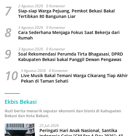
7
2 Agustus 2026
0 Komentar
Siap-siap Warga Pejuang, Pemkot Bekasi Bakal
Tertibkan 80 Bangunan Liar
8
3 Agustus 2026
0 Komentar
Cara Sederhana Menjaga Fokus Saat Bekerja dari
Rumah
9
3 Agustus 2026
0 Komentar
Soal Rekomendasi Perumda Tirta Bhagasasi, DPRD
Kabupaten Bekasi bakal Panggil Dewan Pengawas
10
3 Agustus 2026
0 Komentar
Live Musik Bakal Temani Warga Cikarang Tiap Akhir
Pekan di Taman Sehati
Ekbis Bekasi
Ikuti berita menarik seputar ekonomi dan bisnis di Kabupaten
Bekasi dan Kota Bekasi.
25 Juli 2026
Peringati Hari Anak Nasional, Santika
Indonesia Gelar “GM For A Day 2026”: 43