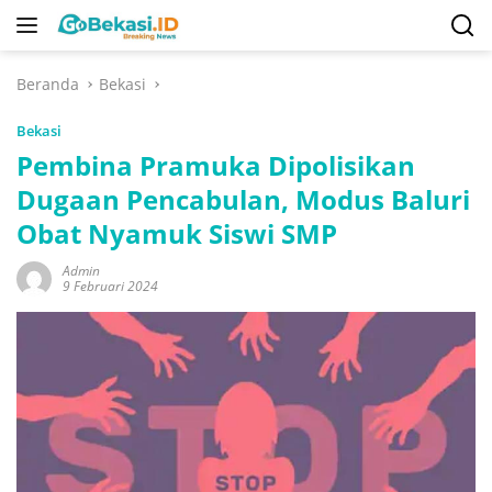
Langsung
ke
konten
Beranda
Bekasi
Bekasi
Pembina Pramuka Dipolisikan
Dugaan Pencabulan, Modus Baluri
Obat Nyamuk Siswi SMP
Admin
9 Februari 2024