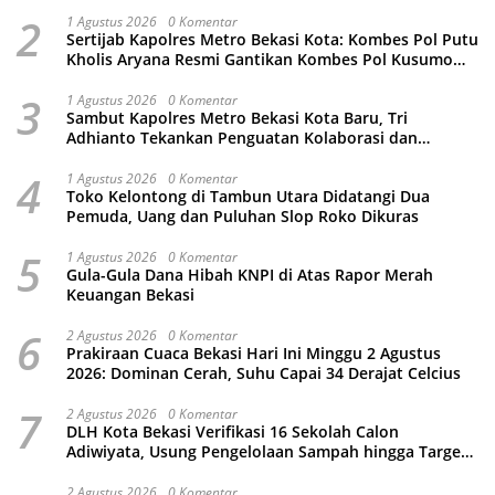
2
1 Agustus 2026
0 Komentar
Sertijab Kapolres Metro Bekasi Kota: Kombes Pol Putu
Kholis Aryana Resmi Gantikan Kombes Pol Kusumo
Wahyu Bintoro
3
1 Agustus 2026
0 Komentar
Sambut Kapolres Metro Bekasi Kota Baru, Tri
Adhianto Tekankan Penguatan Kolaborasi dan
Kamtibmas
4
1 Agustus 2026
0 Komentar
Toko Kelontong di Tambun Utara Didatangi Dua
Pemuda, Uang dan Puluhan Slop Roko Dikuras
5
1 Agustus 2026
0 Komentar
Gula-Gula Dana Hibah KNPI di Atas Rapor Merah
Keuangan Bekasi
6
2 Agustus 2026
0 Komentar
Prakiraan Cuaca Bekasi Hari Ini Minggu 2 Agustus
2026: Dominan Cerah, Suhu Capai 34 Derajat Celcius
7
2 Agustus 2026
0 Komentar
DLH Kota Bekasi Verifikasi 16 Sekolah Calon
Adiwiyata, Usung Pengelolaan Sampah hingga Target
3 Juta Pohon
2 Agustus 2026
0 Komentar