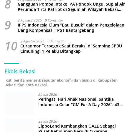
8
Gangguan Pompa Intake IPA Pondok Ungu, Suplai Air
Perumda Tirta Patriot di Sejumlah Wilayah Bekasi
Terganggu
9
2 Agustus 2026
0 Komentar
IPPS Indonesia Cium “Bau Busuk” dalam Pengelolaan
Uang Kompensasi TPST Bantargebang
10
2 Agustus 2026
0 Komentar
Curanmor Terpegok Saat Beraksi di Samping SPBU
Cimuning, 1 Pelaku Ditangkap
Ekbis Bekasi
Ikuti berita menarik seputar ekonomi dan bisnis di Kabupaten
Bekasi dan Kota Bekasi.
25 Juli 2026
Peringati Hari Anak Nasional, Santika
Indonesia Gelar “GM For A Day 2026”: 43
Anak Pimpin Operasional Hotel
23 Juli 2026
LippoLand Kembangkan OAZE Sebagai
Pusat Kehidupan Baru di Cikarang