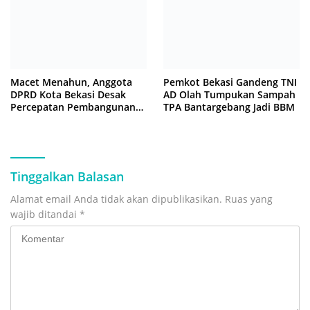
Macet Menahun, Anggota
Pemkot Bekasi Gandeng TNI
DPRD Kota Bekasi Desak
AD Olah Tumpukan Sampah
Percepatan Pembangunan
TPA Bantargebang Jadi BBM
Jembatan KCM Wisma Asri
Tinggalkan Balasan
Alamat email Anda tidak akan dipublikasikan.
Ruas yang
wajib ditandai
*