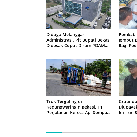
Diduga Melanggar
Pemkab 
Administrasi, Plt Bupati Bekasi
Jemput B
Didesak Copot Dirum PDAM
Bagi Ped
Tirta Bhagasasi
Truk Terguling di
Groundb
Kedungwaringin Bekasi, 11
Diupaya
Perjalanan Kereta Api Sempat
Ini, Izin
Tertahan