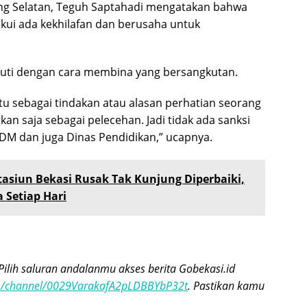
ng Selatan, Teguh Saptahadi mengatakan bahwa
ui ada kekhilafan dan berusaha untuk
juti dengan cara membina yang bersangkutan.
tu sebagai tindakan atau alasan perhatian seorang
rkan saja sebagai pelecehan. Jadi tidak ada sanksi
SDM dan juga Dinas Pendidikan,” ucapnya.
tasiun Bekasi Rusak Tak Kunjung Diperbaiki,
 Setiap Hari
Pilih saluran andalanmu akses berita Gobekasi.id
om/channel/0029VarakafA2pLDBBYbP32t
. Pastikan kamu