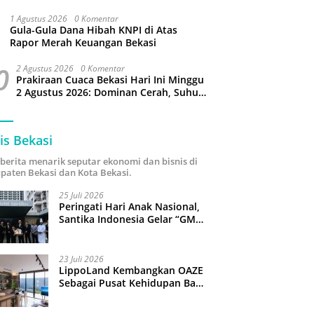
Puluhan Slop Roko Dikuras
1 Agustus 2026
0 Komentar
Gula-Gula Dana Hibah KNPI di Atas
Rapor Merah Keuangan Bekasi
0
2 Agustus 2026
0 Komentar
Prakiraan Cuaca Bekasi Hari Ini Minggu
2 Agustus 2026: Dominan Cerah, Suhu
Capai 34 Derajat Celcius
is Bekasi
i berita menarik seputar ekonomi dan bisnis di
paten Bekasi dan Kota Bekasi.
25 Juli 2026
Peringati Hari Anak Nasional,
Santika Indonesia Gelar “GM
For A Day 2026”: 43 Anak
Pimpin Operasional Hotel
23 Juli 2026
LippoLand Kembangkan OAZE
Sebagai Pusat Kehidupan Baru
di Cikarang