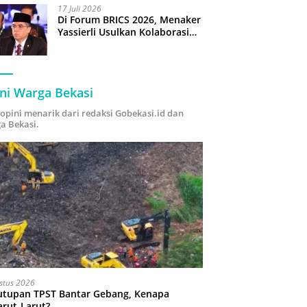
17 Juli 2026
Di Forum BRICS 2026, Menaker
Yassierli Usulkan Kolaborasi
“Future Skills Forecasting”
demi Hadapi Era Ekonomi
Hijau
ni Warga Bekasi
i opini menarik dari redaksi Gobekasi.id dan
a Bekasi.
stus 2026
utupan TPST Bantar Gebang, Kenapa
arut-Larut?