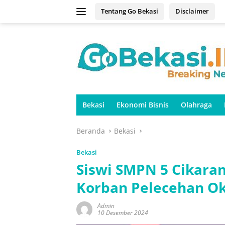
Langsung
Tentang Go Bekasi
Disclaimer
ke
konten
Bekasi
Ekonomi Bisnis
Olahraga
Beranda
Bekasi
Bekasi
Siswi SMPN 5 Cikaran
Korban Pelecehan O
Admin
10 Desember 2024