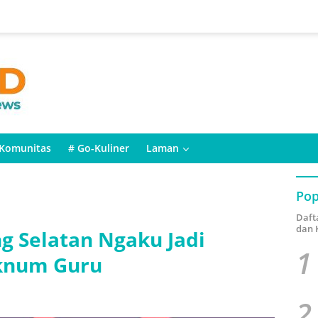
Komunitas
# Go-Kuliner
Laman
Pop
Daft
dan 
g Selatan Ngaku Jadi
1
knum Guru
2