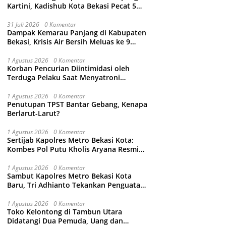
Kartini, Kadishub Kota Bekasi Pecat 5
Oknum Petugas
31 Juli 2026
0 Komentar
Dampak Kemarau Panjang di Kabupaten
Bekasi, Krisis Air Bersih Meluas ke 9
Kecamatan
1 Agustus 2026
0 Komentar
Korban Pencurian Diintimidasi oleh
Terduga Pelaku Saat Menyatroni
Rumahnya di Medan Satria, RT nya
Malah Ikut-Ikutan!
1 Agustus 2026
0 Komentar
Penutupan TPST Bantar Gebang, Kenapa
Berlarut-Larut?
1 Agustus 2026
0 Komentar
Sertijab Kapolres Metro Bekasi Kota:
Kombes Pol Putu Kholis Aryana Resmi
Gantikan Kombes Pol Kusumo Wahyu
Bintoro
1 Agustus 2026
0 Komentar
Sambut Kapolres Metro Bekasi Kota
Baru, Tri Adhianto Tekankan Penguatan
Kolaborasi dan Kamtibmas
1 Agustus 2026
0 Komentar
Toko Kelontong di Tambun Utara
Didatangi Dua Pemuda, Uang dan