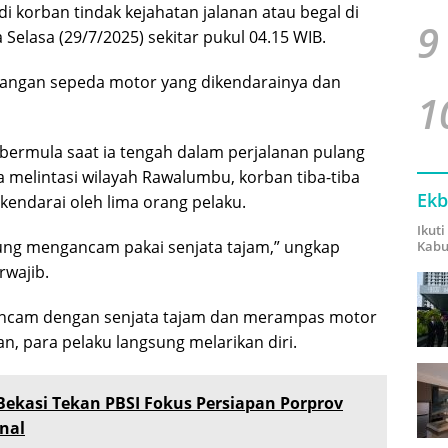
korban tindak kejahatan jalanan atau begal di
9
elasa (29/7/2025) sekitar pukul 04.15 WIB.
ilangan sepeda motor yang dikendarainya dan
1
bermula saat ia tengah dalam perjalanan pulang
 melintasi wilayah Rawalumbu, korban tiba-tiba
Ekb
kendarai oleh lima orang pelaku.
Ikut
gsung mengancam pakai senjata tajam,” ungkap
Kabu
rwajib.
gancam dengan senjata tajam dan merampas motor
, para pelaku langsung melarikan diri.
Bekasi Tekan PBSI Fokus Persiapan Porprov
nal