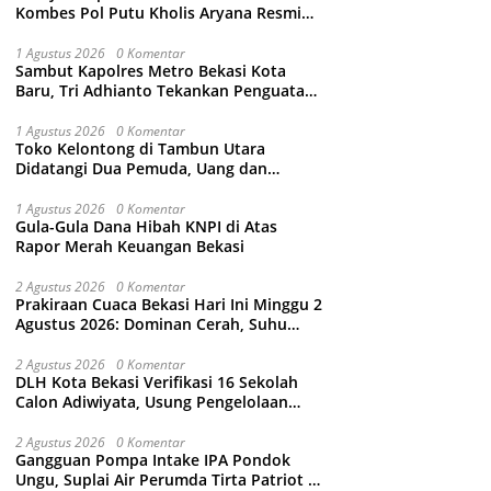
Kombes Pol Putu Kholis Aryana Resmi
Gantikan Kombes Pol Kusumo Wahyu
Bintoro
1 Agustus 2026
0 Komentar
Sambut Kapolres Metro Bekasi Kota
Baru, Tri Adhianto Tekankan Penguatan
Kolaborasi dan Kamtibmas
1 Agustus 2026
0 Komentar
Toko Kelontong di Tambun Utara
Didatangi Dua Pemuda, Uang dan
Puluhan Slop Roko Dikuras
1 Agustus 2026
0 Komentar
Gula-Gula Dana Hibah KNPI di Atas
Rapor Merah Keuangan Bekasi
2 Agustus 2026
0 Komentar
Prakiraan Cuaca Bekasi Hari Ini Minggu 2
Agustus 2026: Dominan Cerah, Suhu
Capai 34 Derajat Celcius
2 Agustus 2026
0 Komentar
DLH Kota Bekasi Verifikasi 16 Sekolah
Calon Adiwiyata, Usung Pengelolaan
Sampah hingga Target 3 Juta Pohon
2 Agustus 2026
0 Komentar
Gangguan Pompa Intake IPA Pondok
Ungu, Suplai Air Perumda Tirta Patriot di