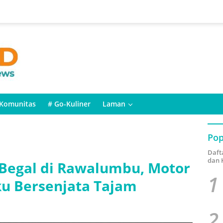
Komunitas
# Go-Kuliner
Laman
Pop
Daft
dan 
Begal di Rawalumbu, Motor
1
u Bersenjata Tajam
2