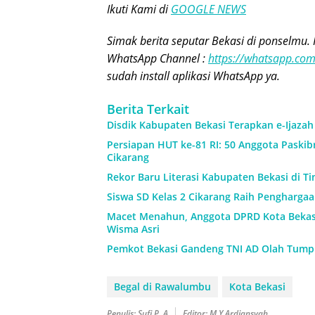
Ikuti Kami di
GOOGLE NEWS
Simak berita seputar Bekasi di ponselmu. 
WhatsApp Channel :
https://whatsapp.c
sudah install aplikasi WhatsApp ya.
Berita Terkait
Disdik Kabupaten Bekasi Terapkan e-Ijaza
Persiapan HUT ke-81 RI: 50 Anggota Paskibr
Cikarang
Rekor Baru Literasi Kabupaten Bekasi di Ti
Siswa SD Kelas 2 Cikarang Raih Pengharga
Macet Menahun, Anggota DPRD Kota Beka
Wisma Asri
Pemkot Bekasi Gandeng TNI AD Olah Tump
Begal di Rawalumbu
Kota Bekasi
Penulis: Sufi P. A
Editor: M.Y Ardiansyah