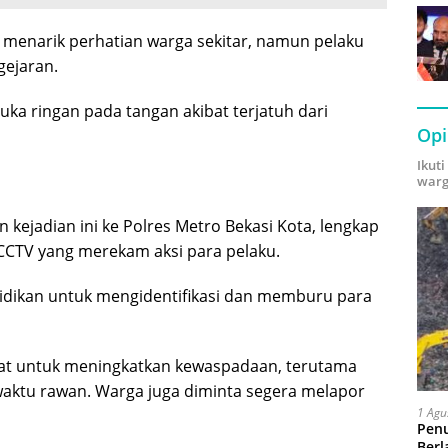
 menarik perhatian warga sekitar, namun pelaku
gejaran.
luka ringan pada tangan akibat terjatuh dari
Opi
Ikut
warg
 kejadian ini ke Polres Metro Bekasi Kota, lengkap
CCTV yang merekam aksi para pelaku.
elidikan untuk mengidentifikasi dan memburu para
at untuk meningkatkan kewaspadaan, terutama
 waktu rawan. Warga juga diminta segera melapor
1 Agu
Pen
Berl