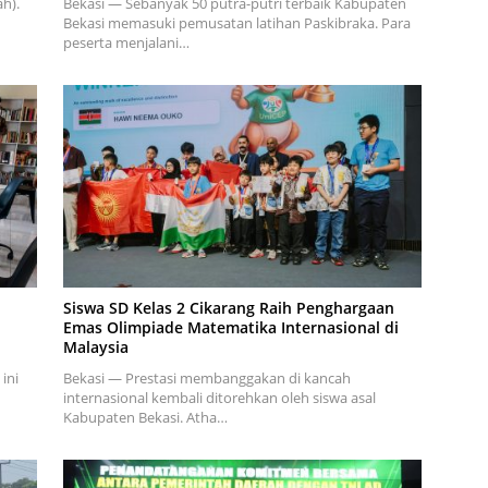
h).
Bekasi — Sebanyak 50 putra-putri terbaik Kabupaten
Bekasi memasuki pemusatan latihan Paskibraka. Para
peserta menjalani…
Siswa SD Kelas 2 Cikarang Raih Penghargaan
Emas Olimpiade Matematika Internasional di
Malaysia
ini
Bekasi — Prestasi membanggakan di kancah
internasional kembali ditorehkan oleh siswa asal
Kabupaten Bekasi. Atha…