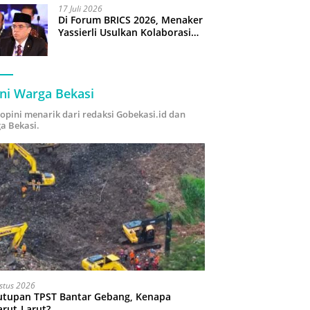
17 Juli 2026
Di Forum BRICS 2026, Menaker
Yassierli Usulkan Kolaborasi
“Future Skills Forecasting”
demi Hadapi Era Ekonomi
Hijau
ni Warga Bekasi
i opini menarik dari redaksi Gobekasi.id dan
a Bekasi.
stus 2026
utupan TPST Bantar Gebang, Kenapa
arut-Larut?