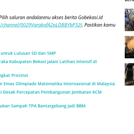
Pilih saluran andalanmu akses berita Gobekasi.id
om/channel/0029VarakafA2pLDBBYbP32t
. Pastikan kamu
h untuk Lulusan SD dan SMP
aka Kabupaten Bekasi Jalani Latihan Intensif di
ngkat Provinsi
an Emas Olimpiade Matematika Internasional di Malaysia
si Desak Percepatan Pembangunan Jembatan KCM
ukan Sampah TPA Bantargebang Jadi BBM