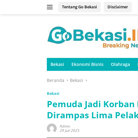
Langsung
Tentang Go Bekasi
Disclaimer
ke
konten
Bekasi
Ekonomi Bisnis
Olahraga
Beranda
Bekasi
Bekasi
Pemuda Jadi Korban 
Dirampas Lima Pelak
Admin
29 Juli 2025