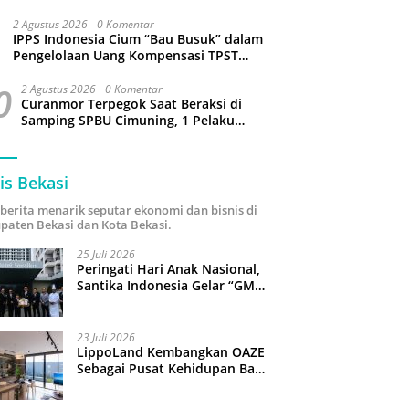
Sejumlah Wilayah Bekasi Terganggu
2 Agustus 2026
0 Komentar
IPPS Indonesia Cium “Bau Busuk” dalam
Pengelolaan Uang Kompensasi TPST
Bantargebang
0
2 Agustus 2026
0 Komentar
Curanmor Terpegok Saat Beraksi di
Samping SPBU Cimuning, 1 Pelaku
Ditangkap
is Bekasi
i berita menarik seputar ekonomi dan bisnis di
paten Bekasi dan Kota Bekasi.
25 Juli 2026
Peringati Hari Anak Nasional,
Santika Indonesia Gelar “GM
For A Day 2026”: 43 Anak
Pimpin Operasional Hotel
23 Juli 2026
LippoLand Kembangkan OAZE
Sebagai Pusat Kehidupan Baru
di Cikarang