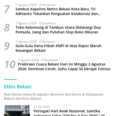
7
1 Agustus 2026
0 Komentar
Sambut Kapolres Metro Bekasi Kota Baru, Tri
Adhianto Tekankan Penguatan Kolaborasi dan
Kamtibmas
8
1 Agustus 2026
0 Komentar
Toko Kelontong di Tambun Utara Didatangi Dua
Pemuda, Uang dan Puluhan Slop Roko Dikuras
9
1 Agustus 2026
0 Komentar
Gula-Gula Dana Hibah KNPI di Atas Rapor Merah
Keuangan Bekasi
10
2 Agustus 2026
0 Komentar
Prakiraan Cuaca Bekasi Hari Ini Minggu 2 Agustus
2026: Dominan Cerah, Suhu Capai 34 Derajat Celcius
Ekbis Bekasi
Ikuti berita menarik seputar ekonomi dan bisnis di Kabupaten
Bekasi dan Kota Bekasi.
25 Juli 2026
Peringati Hari Anak Nasional, Santika
Indonesia Gelar “GM For A Day 2026”: 43