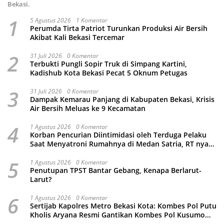
Bekasi.
1
5 Agustus 2026
1 Komentar
Perumda Tirta Patriot Turunkan Produksi Air Bersih
Akibat Kali Bekasi Tercemar
2
31 Juli 2026
0 Komentar
Terbukti Pungli Sopir Truk di Simpang Kartini,
Kadishub Kota Bekasi Pecat 5 Oknum Petugas
3
31 Juli 2026
0 Komentar
Dampak Kemarau Panjang di Kabupaten Bekasi, Krisis
Air Bersih Meluas ke 9 Kecamatan
4
1 Agustus 2026
0 Komentar
Korban Pencurian Diintimidasi oleh Terduga Pelaku
Saat Menyatroni Rumahnya di Medan Satria, RT nya
Malah Ikut-Ikutan!
5
1 Agustus 2026
0 Komentar
Penutupan TPST Bantar Gebang, Kenapa Berlarut-
Larut?
6
1 Agustus 2026
0 Komentar
Sertijab Kapolres Metro Bekasi Kota: Kombes Pol Putu
Kholis Aryana Resmi Gantikan Kombes Pol Kusumo
Wahyu Bintoro