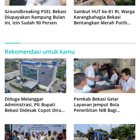
Groundbreaking PSEL Bekasi
Sambut HUT ke-81 RI, Warga
Diupayakan Rampung Bulan
Karangbahagia Bekasi
Ini, Izin Sudah 90 Persen
Bentangkan Merah Putih
500 Meter
Rekomendasi untuk kamu
Diduga Melanggar
Pemkab Bekasi Gelar
Administrasi, Plt Bupati
Layanan Jemput Bola
Bekasi Didesak Copot Dirum
Penerbitan NIB Bagi
PDAM Tirta Bhagasasi
Pedagang Pasar Cikarang