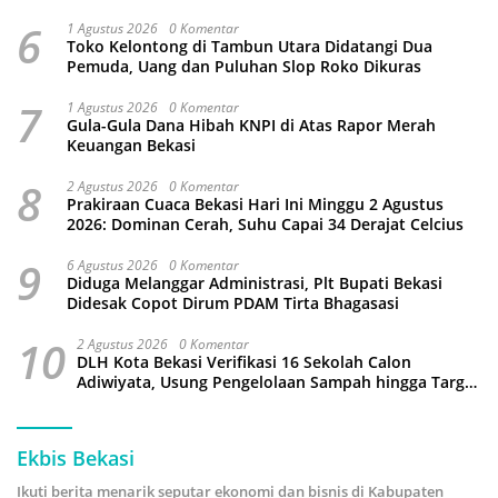
Kamtibmas
6
1 Agustus 2026
0 Komentar
Toko Kelontong di Tambun Utara Didatangi Dua
Pemuda, Uang dan Puluhan Slop Roko Dikuras
7
1 Agustus 2026
0 Komentar
Gula-Gula Dana Hibah KNPI di Atas Rapor Merah
Keuangan Bekasi
8
2 Agustus 2026
0 Komentar
Prakiraan Cuaca Bekasi Hari Ini Minggu 2 Agustus
2026: Dominan Cerah, Suhu Capai 34 Derajat Celcius
9
6 Agustus 2026
0 Komentar
Diduga Melanggar Administrasi, Plt Bupati Bekasi
Didesak Copot Dirum PDAM Tirta Bhagasasi
10
2 Agustus 2026
0 Komentar
DLH Kota Bekasi Verifikasi 16 Sekolah Calon
Adiwiyata, Usung Pengelolaan Sampah hingga Target
3 Juta Pohon
Ekbis Bekasi
Ikuti berita menarik seputar ekonomi dan bisnis di Kabupaten