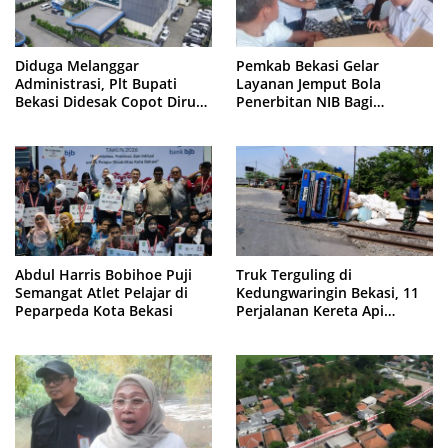
Diduga Melanggar
Pemkab Bekasi Gelar
Administrasi, Plt Bupati
Layanan Jemput Bola
Bekasi Didesak Copot Dirum
Penerbitan NIB Bagi
PDAM Tirta Bhagasasi
Pedagang Pasar Cikarang
Abdul Harris Bobihoe Puji
Truk Terguling di
Semangat Atlet Pelajar di
Kedungwaringin Bekasi, 11
Peparpeda Kota Bekasi
Perjalanan Kereta Api
Sempat Tertahan