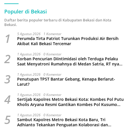
Populer di Bekasi
Daftar berita populer terbaru di Kabupaten Bekasi dan Kota
Bekasi.
1
5 Agustus 2026
1 Komentar
Perumda Tirta Patriot Turunkan Produksi Air Bersih
Akibat Kali Bekasi Tercemar
2
1 Agustus 2026
0 Komentar
Korban Pencurian Diintimidasi oleh Terduga Pelaku
Saat Menyatroni Rumahnya di Medan Satria, RT nya
Malah Ikut-Ikutan!
3
1 Agustus 2026
0 Komentar
Penutupan TPST Bantar Gebang, Kenapa Berlarut-
Larut?
4
1 Agustus 2026
0 Komentar
Sertijab Kapolres Metro Bekasi Kota: Kombes Pol Putu
Kholis Aryana Resmi Gantikan Kombes Pol Kusumo
Wahyu Bintoro
5
1 Agustus 2026
0 Komentar
Sambut Kapolres Metro Bekasi Kota Baru, Tri
Adhianto Tekankan Penguatan Kolaborasi dan