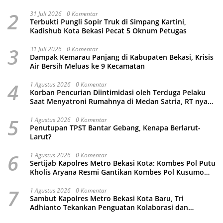
2
31 Juli 2026
0 Komentar
Terbukti Pungli Sopir Truk di Simpang Kartini,
Kadishub Kota Bekasi Pecat 5 Oknum Petugas
3
31 Juli 2026
0 Komentar
Dampak Kemarau Panjang di Kabupaten Bekasi, Krisis
Air Bersih Meluas ke 9 Kecamatan
4
1 Agustus 2026
0 Komentar
Korban Pencurian Diintimidasi oleh Terduga Pelaku
Saat Menyatroni Rumahnya di Medan Satria, RT nya
Malah Ikut-Ikutan!
5
1 Agustus 2026
0 Komentar
Penutupan TPST Bantar Gebang, Kenapa Berlarut-
Larut?
6
1 Agustus 2026
0 Komentar
Sertijab Kapolres Metro Bekasi Kota: Kombes Pol Putu
Kholis Aryana Resmi Gantikan Kombes Pol Kusumo
Wahyu Bintoro
7
1 Agustus 2026
0 Komentar
Sambut Kapolres Metro Bekasi Kota Baru, Tri
Adhianto Tekankan Penguatan Kolaborasi dan
Kamtibmas