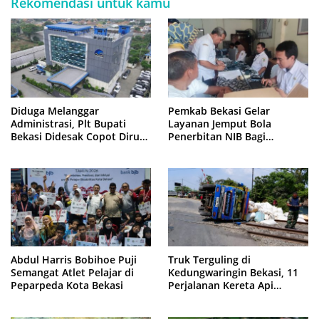
Rekomendasi untuk kamu
Diduga Melanggar
Pemkab Bekasi Gelar
Administrasi, Plt Bupati
Layanan Jemput Bola
Bekasi Didesak Copot Dirum
Penerbitan NIB Bagi
PDAM Tirta Bhagasasi
Pedagang Pasar Cikarang
Abdul Harris Bobihoe Puji
Truk Terguling di
Semangat Atlet Pelajar di
Kedungwaringin Bekasi, 11
Peparpeda Kota Bekasi
Perjalanan Kereta Api
Sempat Tertahan