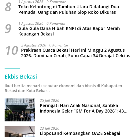
8
1 Agustus 2026
0 Komentar
Toko Kelontong di Tambun Utara Didatangi Dua
Pemuda, Uang dan Puluhan Slop Roko Dikuras
9
1 Agustus 2026
0 Komentar
Gula-Gula Dana Hibah KNPI di Atas Rapor Merah
Keuangan Bekasi
10
2 Agustus 2026
0 Komentar
Prakiraan Cuaca Bekasi Hari Ini Minggu 2 Agustus
2026: Dominan Cerah, Suhu Capai 34 Derajat Celcius
Ekbis Bekasi
Ikuti berita menarik seputar ekonomi dan bisnis di Kabupaten
Bekasi dan Kota Bekasi.
25 Juli 2026
Peringati Hari Anak Nasional, Santika
Indonesia Gelar “GM For A Day 2026”: 43
Anak Pimpin Operasional Hotel
23 Juli 2026
LippoLand Kembangkan OAZE Sebagai