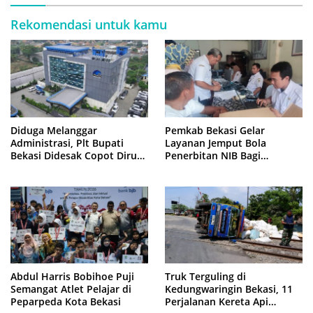
Rekomendasi untuk kamu
Diduga Melanggar
Pemkab Bekasi Gelar
Administrasi, Plt Bupati
Layanan Jemput Bola
Bekasi Didesak Copot Dirum
Penerbitan NIB Bagi
PDAM Tirta Bhagasasi
Pedagang Pasar Cikarang
Abdul Harris Bobihoe Puji
Truk Terguling di
Semangat Atlet Pelajar di
Kedungwaringin Bekasi, 11
Peparpeda Kota Bekasi
Perjalanan Kereta Api