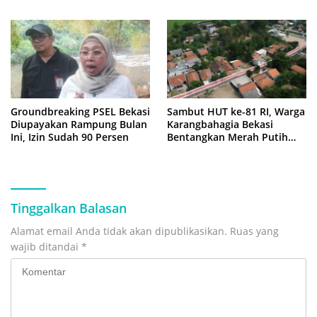
Sempat Tertahan
Groundbreaking PSEL Bekasi
Sambut HUT ke-81 RI, Warga
Diupayakan Rampung Bulan
Karangbahagia Bekasi
Ini, Izin Sudah 90 Persen
Bentangkan Merah Putih
500 Meter
Tinggalkan Balasan
Alamat email Anda tidak akan dipublikasikan.
Ruas yang
wajib ditandai
*