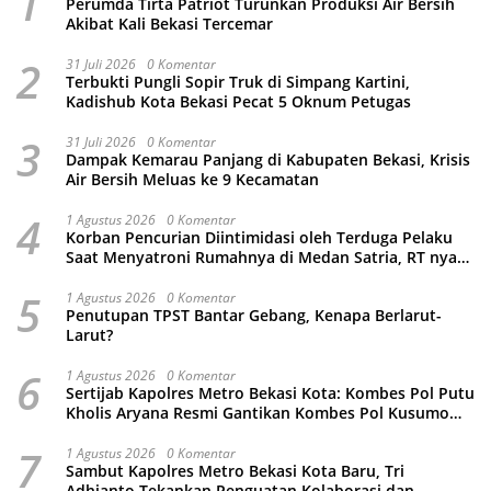
1
Perumda Tirta Patriot Turunkan Produksi Air Bersih
Akibat Kali Bekasi Tercemar
2
31 Juli 2026
0 Komentar
Terbukti Pungli Sopir Truk di Simpang Kartini,
Kadishub Kota Bekasi Pecat 5 Oknum Petugas
3
31 Juli 2026
0 Komentar
Dampak Kemarau Panjang di Kabupaten Bekasi, Krisis
Air Bersih Meluas ke 9 Kecamatan
4
1 Agustus 2026
0 Komentar
Korban Pencurian Diintimidasi oleh Terduga Pelaku
Saat Menyatroni Rumahnya di Medan Satria, RT nya
Malah Ikut-Ikutan!
5
1 Agustus 2026
0 Komentar
Penutupan TPST Bantar Gebang, Kenapa Berlarut-
Larut?
6
1 Agustus 2026
0 Komentar
Sertijab Kapolres Metro Bekasi Kota: Kombes Pol Putu
Kholis Aryana Resmi Gantikan Kombes Pol Kusumo
Wahyu Bintoro
7
1 Agustus 2026
0 Komentar
Sambut Kapolres Metro Bekasi Kota Baru, Tri
Adhianto Tekankan Penguatan Kolaborasi dan