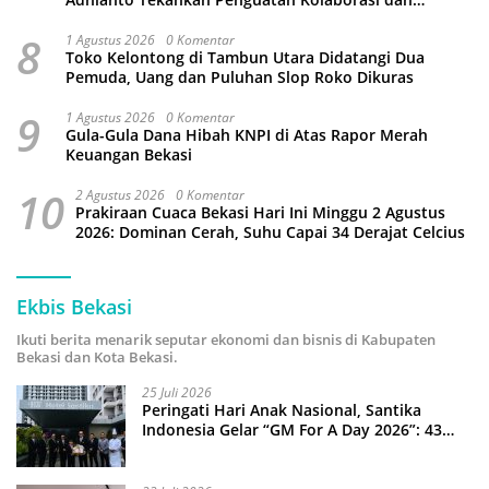
Kamtibmas
8
1 Agustus 2026
0 Komentar
Toko Kelontong di Tambun Utara Didatangi Dua
Pemuda, Uang dan Puluhan Slop Roko Dikuras
9
1 Agustus 2026
0 Komentar
Gula-Gula Dana Hibah KNPI di Atas Rapor Merah
Keuangan Bekasi
10
2 Agustus 2026
0 Komentar
Prakiraan Cuaca Bekasi Hari Ini Minggu 2 Agustus
2026: Dominan Cerah, Suhu Capai 34 Derajat Celcius
Ekbis Bekasi
Ikuti berita menarik seputar ekonomi dan bisnis di Kabupaten
Bekasi dan Kota Bekasi.
25 Juli 2026
Peringati Hari Anak Nasional, Santika
Indonesia Gelar “GM For A Day 2026”: 43
Anak Pimpin Operasional Hotel