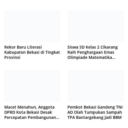
Latihan Intensif di Cikarang
Rekor Baru Literasi
Siswa SD Kelas 2 Cikarang
Kabupaten Bekasi di Tingkat
Raih Penghargaan Emas
Provinsi
Olimpiade Matematika
Internasional di Malaysia
Macet Menahun, Anggota
Pemkot Bekasi Gandeng TNI
DPRD Kota Bekasi Desak
AD Olah Tumpukan Sampah
Percepatan Pembangunan
TPA Bantargebang Jadi BBM
Jembatan KCM Wisma Asri