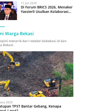
17 Juli 2026
Di Forum BRICS 2026, Menaker
Yassierli Usulkan Kolaborasi
“Future Skills Forecasting”
demi Hadapi Era Ekonomi
Hijau
ni Warga Bekasi
i opini menarik dari redaksi Gobekasi.id dan
a Bekasi.
stus 2026
utupan TPST Bantar Gebang, Kenapa
arut-Larut?