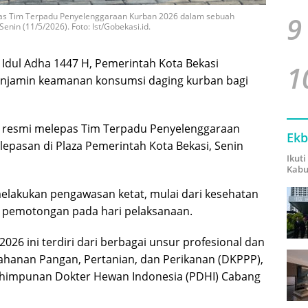
9
epas Tim Terpadu Penyelenggaraan Kurban 2026 dalam sebuah
enin (11/5/2026). Foto: Ist/Gobekasi.id.
Idul Adha 1447 H, Pemerintah Kota Bekasi
1
enjamin keamanan konsumsi daging kurban bagi
i, resmi melepas Tim Terpadu Penyelenggaraan
Ekb
epasan di Plaza Pemerintah Kota Bekasi, Senin
Ikut
Kabu
 melakukan pengawasan ketat, mulai dari kesehatan
s pemotongan pada hari pelaksanaan.
26 ini terdiri dari berbagai unsur profesional dan
ahanan Pangan, Pertanian, dan Perikanan (DKPPP),
rhimpunan Dokter Hewan Indonesia (PDHI) Cabang