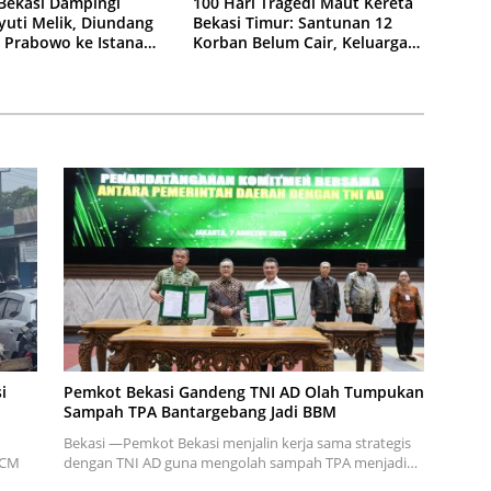
Bekasi Dampingi
100 Hari Tragedi Maut Kereta
yuti Melik, Diundang
Bekasi Timur: Santunan 12
 Prabowo ke Istana
Korban Belum Cair, Keluarga
Tagih Kepastian
i
Pemkot Bekasi Gandeng TNI AD Olah Tumpukan
Sampah TPA Bantargebang Jadi BBM
Bekasi —Pemkot Bekasi menjalin kerja sama strategis
KCM
dengan TNI AD guna mengolah sampah TPA menjadi…