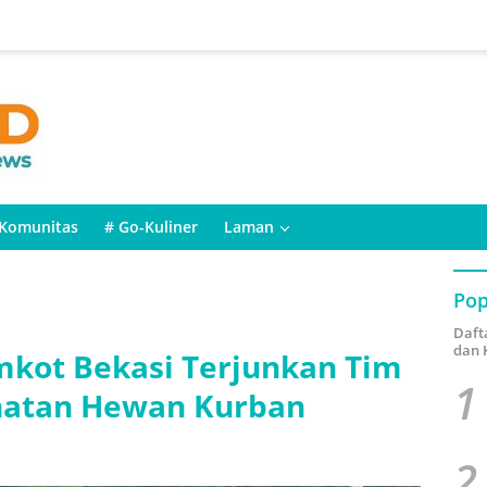
Komunitas
# Go-Kuliner
Laman
Pop
Daft
dan 
mkot Bekasi Terjunkan Tim
1
hatan Hewan Kurban
2