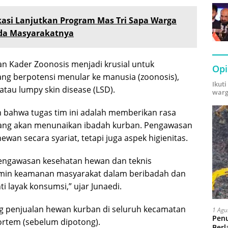
asi Lanjutkan Program Mas Tri Sapa Warga
da Masyarakatnya
an Kader Zoonosis menjadi krusial untuk
Opi
ng berpotensi menular ke manusia (zoonosis),
Ikut
atau lumpy skin disease (LSD).
warg
 bahwa tugas tim ini adalah memberikan rasa
ang akan menunaikan ibadah kurban. Pengawasan
ewan secara syariat, tetapi juga aspek higienitas.
pengawasan kesehatan hewan dan teknis
amin keamanan masyarakat dalam beribadah dan
 layak konsumsi,” ujar Junaedi.
g penjualan hewan kurban di seluruh kecamatan
1 Agu
Pen
rtem (sebelum dipotong).
Berl