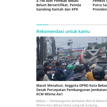
4.198 Aset Pemkab Bekasi
Pemkot 
Belum Bersertifikat, Pemda
Putra Sa
Gandeng Kantah dan KPK
Presiden
Negara
Rekomendasi untuk kamu
Macet Menahun, Anggota DPRD Kota Bekas
Desak Percepatan Pembangunan Jembatan
KCM Wisma Asri
Bekasi — Pembangunan Jembatan Besi di dekat 
Wisma Asri, Bekasi Utara, yang tak kunjung…