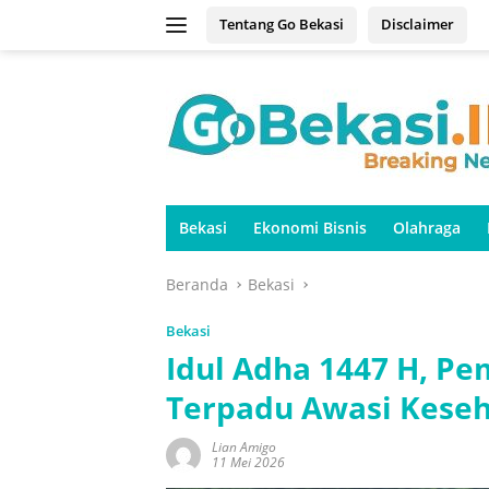
Langsung
Tentang Go Bekasi
Disclaimer
ke
konten
Bekasi
Ekonomi Bisnis
Olahraga
Beranda
Bekasi
Bekasi
Idul Adha 1447 H, Pe
Terpadu Awasi Kese
Lian Amigo
11 Mei 2026