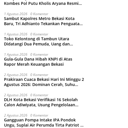
Kombes Pol Putu Kholis Aryana Resmi
Gantikan Kombes Pol Kusumo Wahyu
Bintoro
1 Agustus 2026
0 Komentar
Sambut Kapolres Metro Bekasi Kota
Baru, Tri Adhianto Tekankan Penguatan
Kolaborasi dan Kamtibmas
1 Agustus 2026
0 Komentar
Toko Kelontong di Tambun Utara
Didatangi Dua Pemuda, Uang dan
Puluhan Slop Roko Dikuras
1 Agustus 2026
0 Komentar
Gula-Gula Dana Hibah KNPI di Atas
Rapor Merah Keuangan Bekasi
2 Agustus 2026
0 Komentar
Prakiraan Cuaca Bekasi Hari Ini Minggu 2
Agustus 2026: Dominan Cerah, Suhu
Capai 34 Derajat Celcius
2 Agustus 2026
0 Komentar
DLH Kota Bekasi Verifikasi 16 Sekolah
Calon Adiwiyata, Usung Pengelolaan
Sampah hingga Target 3 Juta Pohon
2 Agustus 2026
0 Komentar
Gangguan Pompa Intake IPA Pondok
Ungu, Suplai Air Perumda Tirta Patriot di