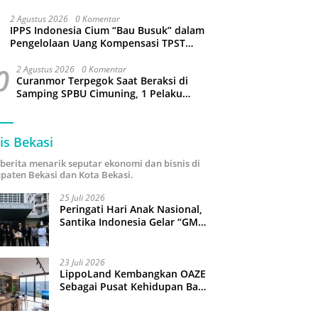
Sejumlah Wilayah Bekasi Terganggu
2 Agustus 2026
0 Komentar
IPPS Indonesia Cium “Bau Busuk” dalam
Pengelolaan Uang Kompensasi TPST
Bantargebang
0
2 Agustus 2026
0 Komentar
Curanmor Terpegok Saat Beraksi di
Samping SPBU Cimuning, 1 Pelaku
Ditangkap
is Bekasi
i berita menarik seputar ekonomi dan bisnis di
paten Bekasi dan Kota Bekasi.
25 Juli 2026
Peringati Hari Anak Nasional,
Santika Indonesia Gelar “GM
For A Day 2026”: 43 Anak
Pimpin Operasional Hotel
23 Juli 2026
LippoLand Kembangkan OAZE
Sebagai Pusat Kehidupan Baru
di Cikarang