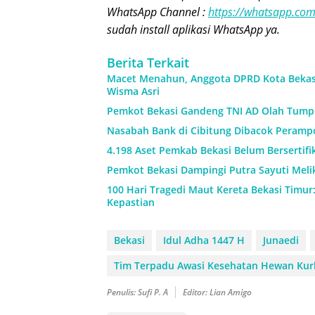
WhatsApp Channel :
https://whatsapp.c
sudah install aplikasi WhatsApp ya.
Berita Terkait
Macet Menahun, Anggota DPRD Kota Beka
Wisma Asri
Pemkot Bekasi Gandeng TNI AD Olah Tump
Nasabah Bank di Cibitung Dibacok Perampo
4.198 Aset Pemkab Bekasi Belum Bersertif
Pemkot Bekasi Dampingi Putra Sayuti Meli
100 Hari Tragedi Maut Kereta Bekasi Timur
Kepastian
Bekasi
Idul Adha 1447 H
Junaedi
Tim Terpadu Awasi Kesehatan Hewan Ku
Penulis: Sufi P. A
Editor: Lian Amigo