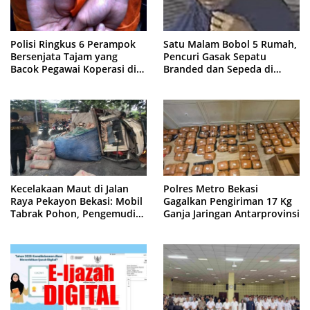
Polisi Ringkus 6 Perampok
Satu Malam Bobol 5 Rumah,
Bersenjata Tajam yang
Pencuri Gasak Sepatu
Bacok Pegawai Koperasi di
Branded dan Sepeda di
Cibitung
Cluster Jatisampurna
Kecelakaan Maut di Jalan
Polres Metro Bekasi
Raya Pekayon Bekasi: Mobil
Gagalkan Pengiriman 17 Kg
Tabrak Pohon, Pengemudi
Ganja Jaringan Antarprovinsi
Tewas Terjepit