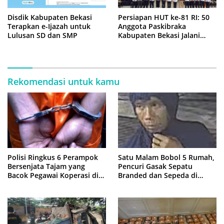
Disdik Kabupaten Bekasi
Persiapan HUT ke-81 RI: 50
Terapkan e-Ijazah untuk
Anggota Paskibraka
Lulusan SD dan SMP
Kabupaten Bekasi Jalani
Latihan Intensif di Cikarang
Rekomendasi untuk kamu
Polisi Ringkus 6 Perampok
Satu Malam Bobol 5 Rumah,
Bersenjata Tajam yang
Pencuri Gasak Sepatu
Bacok Pegawai Koperasi di
Branded dan Sepeda di
Cibitung
Cluster Jatisampurna