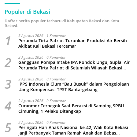
Populer di Bekasi
Daftar berita populer terbaru di Kabupaten Bekasi dan Kota
Bekasi.
1
5 Agustus 2026
1 Komentar
Perumda Tirta Patriot Turunkan Produksi Air Bersih
Akibat Kali Bekasi Tercemar
2
2 Agustus 2026
0 Komentar
Gangguan Pompa Intake IPA Pondok Ungu, Suplai Air
Perumda Tirta Patriot di Sejumlah Wilayah Bekasi
Terganggu
3
2 Agustus 2026
0 Komentar
IPPS Indonesia Cium “Bau Busuk” dalam Pengelolaan
Uang Kompensasi TPST Bantargebang
4
2 Agustus 2026
0 Komentar
Curanmor Terpegok Saat Beraksi di Samping SPBU
Cimuning, 1 Pelaku Ditangkap
5
2 Agustus 2026
0 Komentar
Peringati Hari Anak Nasional ke-42, Wali Kota Bekasi
Janji Perbanyak Taman Ramah Anak dan Bebas