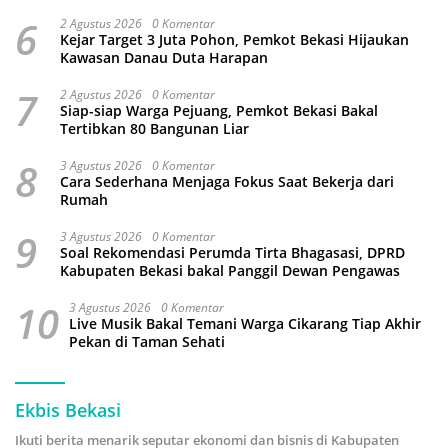
Perundungan
6
2 Agustus 2026
0 Komentar
Kejar Target 3 Juta Pohon, Pemkot Bekasi Hijaukan
Kawasan Danau Duta Harapan
7
2 Agustus 2026
0 Komentar
Siap-siap Warga Pejuang, Pemkot Bekasi Bakal
Tertibkan 80 Bangunan Liar
8
3 Agustus 2026
0 Komentar
Cara Sederhana Menjaga Fokus Saat Bekerja dari
Rumah
9
3 Agustus 2026
0 Komentar
Soal Rekomendasi Perumda Tirta Bhagasasi, DPRD
Kabupaten Bekasi bakal Panggil Dewan Pengawas
10
3 Agustus 2026
0 Komentar
Live Musik Bakal Temani Warga Cikarang Tiap Akhir
Pekan di Taman Sehati
Ekbis Bekasi
Ikuti berita menarik seputar ekonomi dan bisnis di Kabupaten