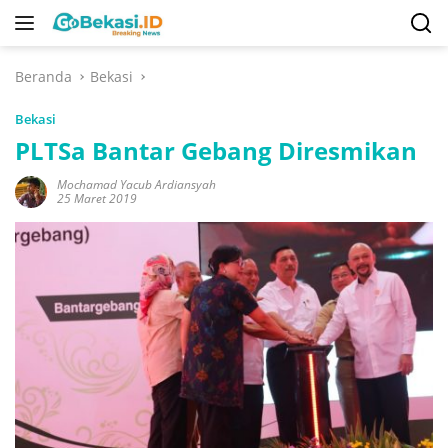
Langsung
ke
konten
Beranda
Bekasi
Bekasi
PLTSa Bantar Gebang Diresmikan
Mochamad Yacub Ardiansyah
25 Maret 2019