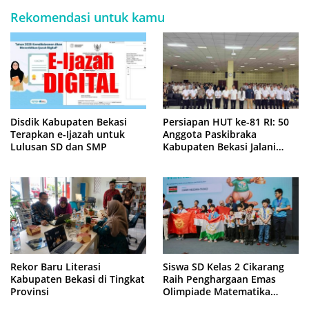
Rekomendasi untuk kamu
Disdik Kabupaten Bekasi
Persiapan HUT ke-81 RI: 50
Terapkan e-Ijazah untuk
Anggota Paskibraka
Lulusan SD dan SMP
Kabupaten Bekasi Jalani
Latihan Intensif di Cikarang
Rekor Baru Literasi
Siswa SD Kelas 2 Cikarang
Kabupaten Bekasi di Tingkat
Raih Penghargaan Emas
Provinsi
Olimpiade Matematika
Internasional di Malaysia