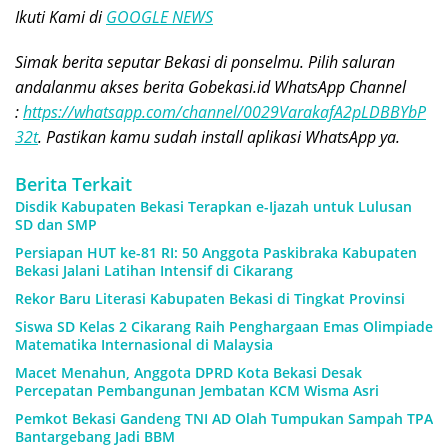
Ikuti Kami di
GOOGLE NEWS
Simak berita seputar Bekasi di ponselmu. Pilih saluran
andalanmu akses berita Gobekasi.id WhatsApp Channel
:
https://whatsapp.com/channel/0029VarakafA2pLDBBYbP
32t
. Pastikan kamu sudah install aplikasi WhatsApp ya.
Berita Terkait
Disdik Kabupaten Bekasi Terapkan e-Ijazah untuk Lulusan
SD dan SMP
Persiapan HUT ke-81 RI: 50 Anggota Paskibraka Kabupaten
Bekasi Jalani Latihan Intensif di Cikarang
Rekor Baru Literasi Kabupaten Bekasi di Tingkat Provinsi
Siswa SD Kelas 2 Cikarang Raih Penghargaan Emas Olimpiade
Matematika Internasional di Malaysia
Macet Menahun, Anggota DPRD Kota Bekasi Desak
Percepatan Pembangunan Jembatan KCM Wisma Asri
Pemkot Bekasi Gandeng TNI AD Olah Tumpukan Sampah TPA
Bantargebang Jadi BBM