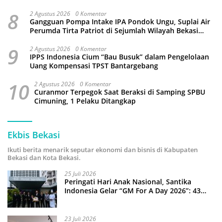
3 Juta Pohon
8
2 Agustus 2026
0 Komentar
Gangguan Pompa Intake IPA Pondok Ungu, Suplai Air
Perumda Tirta Patriot di Sejumlah Wilayah Bekasi
Terganggu
9
2 Agustus 2026
0 Komentar
IPPS Indonesia Cium “Bau Busuk” dalam Pengelolaan
Uang Kompensasi TPST Bantargebang
10
2 Agustus 2026
0 Komentar
Curanmor Terpegok Saat Beraksi di Samping SPBU
Cimuning, 1 Pelaku Ditangkap
Ekbis Bekasi
Ikuti berita menarik seputar ekonomi dan bisnis di Kabupaten
Bekasi dan Kota Bekasi.
25 Juli 2026
Peringati Hari Anak Nasional, Santika
Indonesia Gelar “GM For A Day 2026”: 43
Anak Pimpin Operasional Hotel
23 Juli 2026