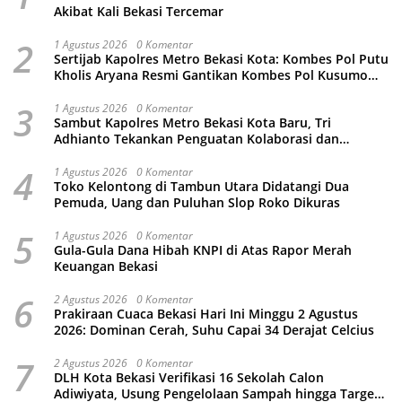
Akibat Kali Bekasi Tercemar
2
1 Agustus 2026
0 Komentar
Sertijab Kapolres Metro Bekasi Kota: Kombes Pol Putu
Kholis Aryana Resmi Gantikan Kombes Pol Kusumo
Wahyu Bintoro
3
1 Agustus 2026
0 Komentar
Sambut Kapolres Metro Bekasi Kota Baru, Tri
Adhianto Tekankan Penguatan Kolaborasi dan
Kamtibmas
4
1 Agustus 2026
0 Komentar
Toko Kelontong di Tambun Utara Didatangi Dua
Pemuda, Uang dan Puluhan Slop Roko Dikuras
5
1 Agustus 2026
0 Komentar
Gula-Gula Dana Hibah KNPI di Atas Rapor Merah
Keuangan Bekasi
6
2 Agustus 2026
0 Komentar
Prakiraan Cuaca Bekasi Hari Ini Minggu 2 Agustus
2026: Dominan Cerah, Suhu Capai 34 Derajat Celcius
7
2 Agustus 2026
0 Komentar
DLH Kota Bekasi Verifikasi 16 Sekolah Calon
Adiwiyata, Usung Pengelolaan Sampah hingga Target