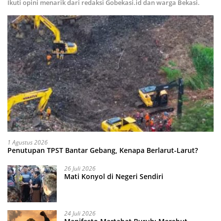
Ikuti opini menarik dari redaksi Gobekasi.id dan warga Bekasi.
1 Agustus 2026
Penutupan TPST Bantar Gebang, Kenapa Berlarut-Larut?
26 Juli 2026
Mati Konyol di Negeri Sendiri
24 Juli 2026