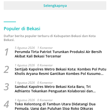
Selengkapnya
Populer di Bekasi
Daftar berita populer terbaru di Kabupaten Bekasi dan Kota
Bekasi.
1
5 Agustus 2026
1 Komentar
Perumda Tirta Patriot Turunkan Produksi Air Bersih
Akibat Kali Bekasi Tercemar
2
1 Agustus 2026
0 Komentar
Sertijab Kapolres Metro Bekasi Kota: Kombes Pol Putu
Kholis Aryana Resmi Gantikan Kombes Pol Kusumo
Wahyu Bintoro
3
1 Agustus 2026
0 Komentar
Sambut Kapolres Metro Bekasi Kota Baru, Tri
Adhianto Tekankan Penguatan Kolaborasi dan
Kamtibmas
4
1 Agustus 2026
0 Komentar
Toko Kelontong di Tambun Utara Didatangi Dua
Pemuda, Uang dan Puluhan Slop Roko Dikuras