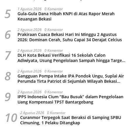
5
1 Agustus 2026
0 Komentar
Gula-Gula Dana Hibah KNPI di Atas Rapor Merah
Keuangan Bekasi
6
2 Agustus 2026
0 Komentar
Prakiraan Cuaca Bekasi Hari Ini Minggu 2 Agustus
2026: Dominan Cerah, Suhu Capai 34 Derajat Celcius
7
2 Agustus 2026
0 Komentar
DLH Kota Bekasi Verifikasi 16 Sekolah Calon
Adiwiyata, Usung Pengelolaan Sampah hingga Target
3 Juta Pohon
8
2 Agustus 2026
0 Komentar
Gangguan Pompa Intake IPA Pondok Ungu, Suplai Air
Perumda Tirta Patriot di Sejumlah Wilayah Bekasi
Terganggu
9
2 Agustus 2026
0 Komentar
IPPS Indonesia Cium “Bau Busuk” dalam Pengelolaan
Uang Kompensasi TPST Bantargebang
10
2 Agustus 2026
0 Komentar
Curanmor Terpegok Saat Beraksi di Samping SPBU
Cimuning, 1 Pelaku Ditangkap